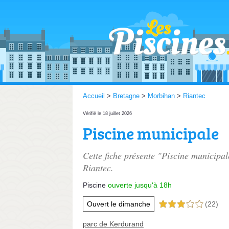
Accueil
>
Bretagne
>
Morbihan
>
Riantec
Vérifié le 18 juillet 2026
Piscine municipale
Cette fiche présente "Piscine municipal
Riantec.
Piscine
ouverte jusqu'à 18h
Ouvert le dimanche
(22)
3,0 étoiles sur 5
parc de Kerdurand