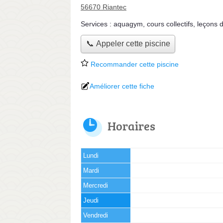
56670 Riantec
Services :
aquagym
,
cours collectifs
,
leçons d
📞 Appeler cette piscine
Recommander cette piscine
Améliorer cette fiche
Horaires
Lundi
Mardi
Mercredi
Jeudi
Vendredi