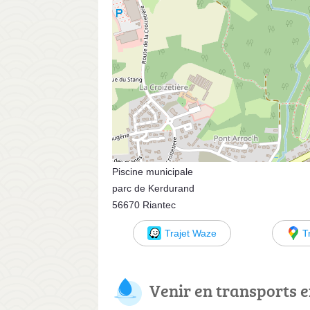
Piscine municipale
parc de Kerdurand
56670 Riantec
Trajet Waze
T
Venir en transports