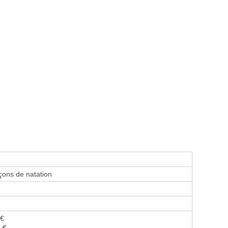
ons de natation
 €
5 €