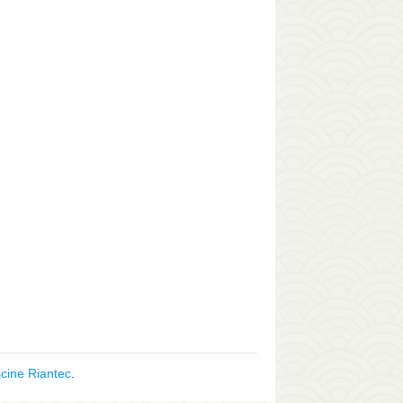
scine Riantec
.