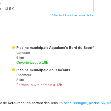
€
t : 13,5 €
Éditer les informations de ma piscine
Piscine municipale Aqualane's Bord du Scorff
Lanester
6 km
Ouverte jusqu'à 18h
Piscine municipale de l'Océanis
Ploemeur
8 km
Fermée, ouvre demain à 12h
c de Kerdurand" en partant des liens :
piscine Bretagne
,
piscine 56
,
pi