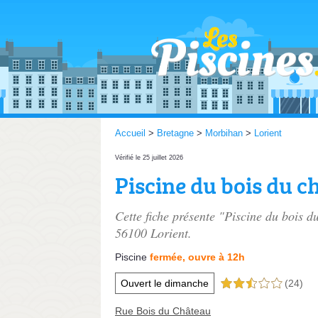
Accueil
>
Bretagne
>
Morbihan
>
Lorient
Vérifié le 25 juillet 2026
Piscine du bois du c
Cette fiche présente "Piscine du bois d
56100 Lorient.
Piscine
fermée, ouvre à 12h
Ouvert le dimanche
(24)
2,5 étoiles sur 5
Rue Bois du Château