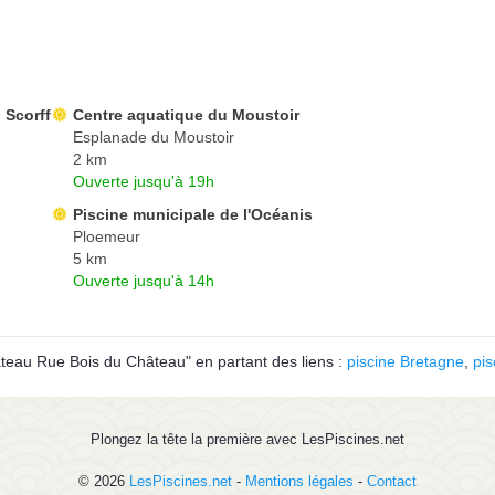
 Scorff
Centre aquatique du Moustoir
Esplanade du Moustoir
2 km
Ouverte jusqu'à 19h
Piscine municipale de l'Océanis
Ploemeur
5 km
Ouverte jusqu'à 14h
âteau Rue Bois du Château" en partant des liens :
piscine Bretagne
,
pis
Plongez la tête la première avec LesPiscines.net
© 2026
LesPiscines.net
-
Mentions légales
-
Contact