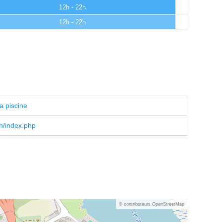
12h - 22h
12h - 22h
a piscine
h/index.php
© contributeurs OpenStreetMap