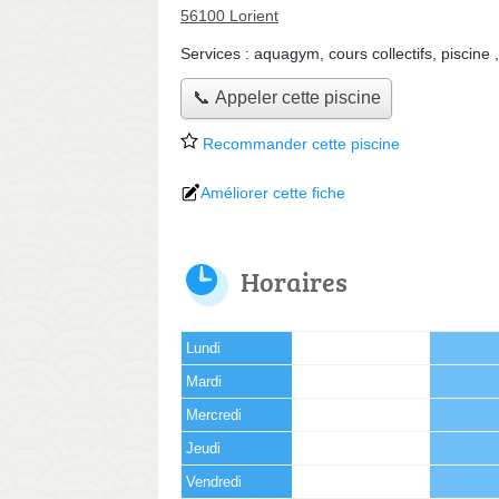
56100 Lorient
Services :
aquagym
,
cours collectifs
,
piscine
📞 Appeler cette piscine
Recommander cette piscine
Améliorer cette fiche
Horaires
Lundi
Mardi
Mercredi
Jeudi
Vendredi