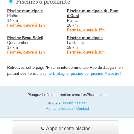
Piscines à proximité
Piscine municipale
Piscine municipale du Pont
Ploërmel
d'Oust
14 km
Peillac
Fermée, ouvre à 12h
16 km
Fermée, ouvre à 15h
Piscine Beau Soleil
Piscine municipale
Questembert
La Gacilly
17 km
19 km
Fermée, ouvre à 12h
Fermée, ouvre à 10h
Retrouvez cette page "Piscine intercommunale Rue du Jaugan" en
partant des liens :
piscine Bretagne
,
piscine 56
,
piscine Malestroit
.
Plongez la tête la première avec LesPiscines.net
© 2026
LesPiscines.net
Mentions légales
-
Contact
📞 Appeler cette piscine