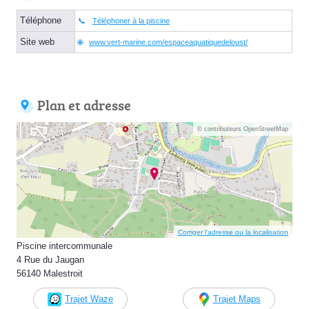
Téléphone
Téléphoner à la piscine
Site web
www.vert-marine.com/espaceaquatiquedeloust/
Plan et adresse
© contributeurs OpenStreetMap
Corriger l’adresse ou la localisation
Piscine intercommunale
4 Rue du Jaugan
56140 Malestroit
Trajet Waze
Trajet Maps