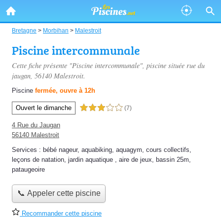
Bretagne
>
Morbihan
>
Malestroit
Piscine intercommunale
Cette fiche présente "Piscine intercommunale", piscine située
rue du
jaugan
, 56140 Malestroit.
Piscine
fermée, ouvre à 12h
Ouvert le dimanche
3,0 étoiles sur 5
(7)
4 Rue du Jaugan
56140 Malestroit
Services :
bébé nageur
,
aquabiking
,
aquagym
,
cours collectifs
,
leçons de natation
,
jardin aquatique
,
aire de jeux
,
bassin 25m
,
pataugeoire
📞 Appeler cette piscine
Recommander cette piscine