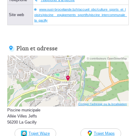
www.oust-broceliande.bzh/accueil_obc/culture_sports_et_l
Site web
oisirs/piscine__equipements_sportifs/piscine_intercommunale_
la_gacilly
Plan et adresse
© contributeurs OpenStreetMap
Corriger l’adresse ou la localisation
Piscine municipale
Allée Villes Jeffs
56200 La Gacilly
Trajet Waze
Trajet Maps