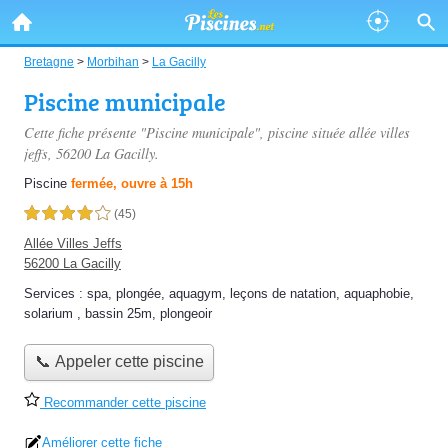
Bretagne
>
Morbihan
>
La Gacilly
Piscine municipale
Cette fiche présente "Piscine municipale", piscine située
allée villes
jeffs
, 56200 La Gacilly.
Piscine
fermée, ouvre à 15h
4,0 étoiles sur 5
(45)
Allée Villes Jeffs
56200 La Gacilly
Services :
spa
,
plongée
,
aquagym
,
leçons de natation
,
aquaphobie
,
solarium
,
bassin 25m
,
plongeoir
📞 Appeler cette piscine
Recommander cette piscine
Améliorer cette fiche