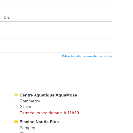
€
 : 0 €
Éditer les informations de ma piscine
Centre aquatique AquaMosa
Commercy
21 km
Fermée, ouvre demain à 11h30
Piscine Nautic Plus
Pompey