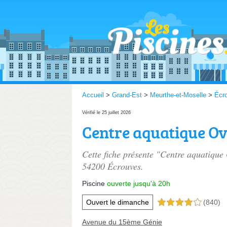
Accueil
>
Grand-Est
>
Meurthe-et-Moselle
>
Écr
Vérifié le 25 juillet 2026
Centre aquatique Ov
Cette fiche présente "Centre aquatique 
54200 Écrouves.
Piscine
ouverte jusqu'à 20h
Ouvert le dimanche
(840)
4,0 étoiles sur 5
Avenue du 15ème Génie