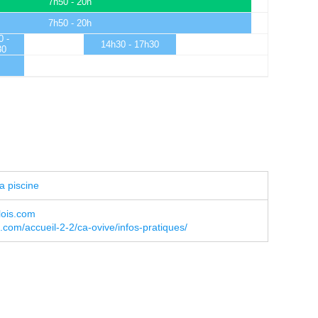
7h50 - 20h
7h50 - 20h
0 -
14h30 - 17h30
30
a piscine
lois.com
s.com/accueil-2-2/ca-ovive/infos-pratiques/