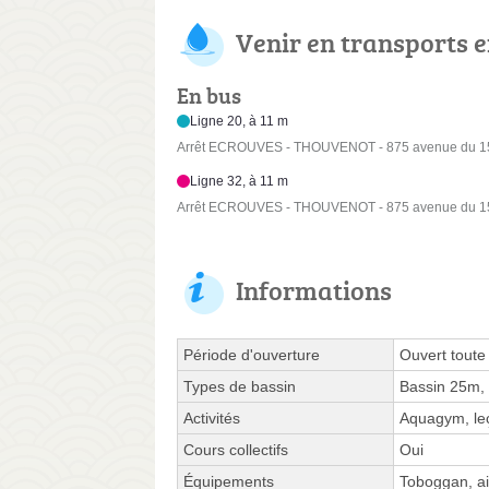
Venir en transports
En bus
Ligne 20, à 11 m
Arrêt ECROUVES - THOUVENOT - 875 avenue du 1
Ligne 32, à 11 m
Arrêt ECROUVES - THOUVENOT - 875 avenue du 1
Informations
Période d'ouverture
Ouvert toute
Types de bassin
Bassin 25m, 
Activités
Aquagym, leç
Cours collectifs
Oui
Équipements
Toboggan, ai