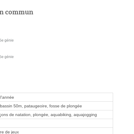
 en commun
5e génie
5e génie
 l'année
bassin 50m, pataugeoire, fosse de plongée
ons de natation, plongée, aquabiking, aquajogging
re de jeux