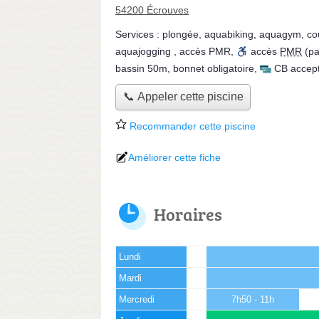
54200 Écrouves
Services :
plongée
,
aquabiking
,
aquagym
,
co
aquajogging
,
accès PMR
,
accès
PMR
(pa
bassin 50m
,
bonnet obligatoire
,
CB accep
📞 Appeler cette piscine
Recommander cette piscine
Améliorer cette fiche
Horaires
Lundi
Mardi
Mercredi
7h50 - 11h