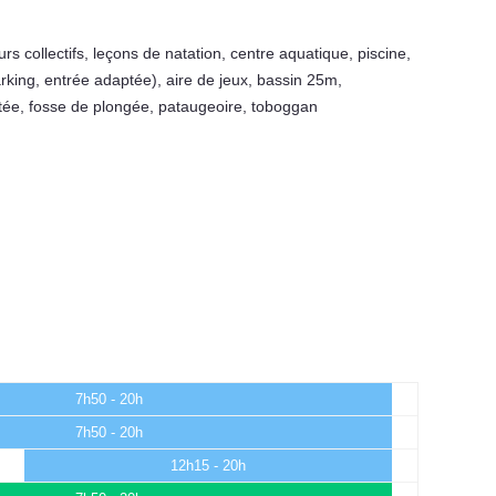
urs collectifs
,
leçons de natation
,
centre aquatique
,
piscine
,
rking, entrée adaptée)
,
aire de jeux
,
bassin 25m
,
tée
,
fosse de plongée
,
pataugeoire
,
toboggan
7h50 - 20h
7h50 - 20h
12h15 - 20h