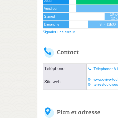
Jeudi
Vendredi
10h3
Samedi
12h
Dimanche
9h - 12h30
Signaler une erreur
Contact
Téléphone
Téléphoner à l
www.ovive-tou
Site web
terrestouloise
Plan et adresse