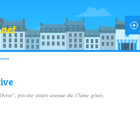
ouves
ive
Ovive", piscine située
avenue du 15ème génie
,