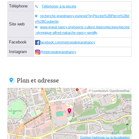
Téléphone
Téléphoner à la piscine
recherche.grandnancy.eu/prod/?q=Piscine%2BPierre%2Bd
e%2BCoubertin
Site web
www.grand-nancy.org/sports-culture-loisirs/piscines/piscine
-olympique-alfred-nakache-nancy-gentilly
Facebook
facebook.com/metropolegrandnancy
Instagram
@metropolegrandnancy
Plan et adresse
© contributeurs OpenStreetMap
Corriger l’adresse ou la localisation