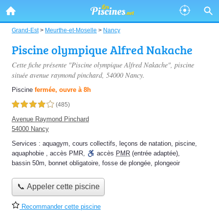
Grand-Est
>
Meurthe-et-Moselle
>
Nancy
Piscine olympique Alfred Nakache
Cette fiche présente "Piscine olympique Alfred Nakache", piscine
située
avenue raymond pinchard
, 54000 Nancy.
Piscine
fermée, ouvre à 8h
4,0 étoiles sur 5
(485)
Avenue Raymond Pinchard
54000 Nancy
Services :
aquagym
,
cours collectifs
,
leçons de natation
,
piscine
,
aquaphobie
,
accès PMR
,
accès
PMR
(entrée adaptée)
,
bassin 50m
,
bonnet obligatoire
,
fosse de plongée
,
plongeoir
📞 Appeler cette piscine
Recommander cette piscine