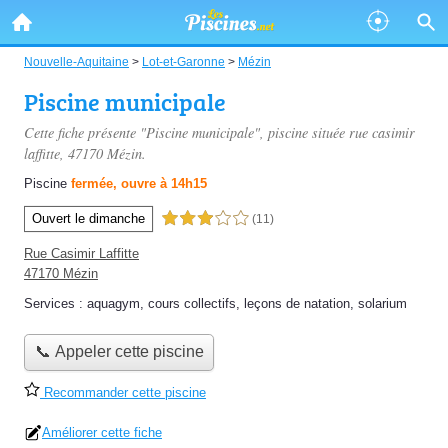
Nouvelle-Aquitaine
>
Lot-et-Garonne
>
Mézin
Piscine municipale
Cette fiche présente "Piscine municipale", piscine située
rue casimir
laffitte
, 47170 Mézin.
Piscine
fermée, ouvre à 14h15
Ouvert le dimanche
3,0 étoiles sur 5
(11)
Rue Casimir Laffitte
47170 Mézin
Services :
aquagym
,
cours collectifs
,
leçons de natation
,
solarium
📞 Appeler cette piscine
Recommander cette piscine
Améliorer cette fiche