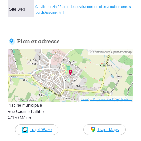
ville-mezin.fr/sortir-decouvrir/sport-et-loisirs/equipements-s
Site web
portifs/piscine.html
Plan et adresse
© contributeurs OpenStreetMap
Corriger l’adresse ou la localisation
Piscine municipale
Rue Casimir Laffitte
47170 Mézin
Trajet Waze
Trajet Maps