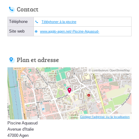
Contact
Téléphone
Téléphoner à la piscine
Site web
www.agglo-agen.net/-Piscine-Aquasud-
Plan et adresse
© contributeurs OpenStreetMap
Corriger l’adresse ou la localisation
Piscine Aquasud
Avenue d'Italie
47000 Agen