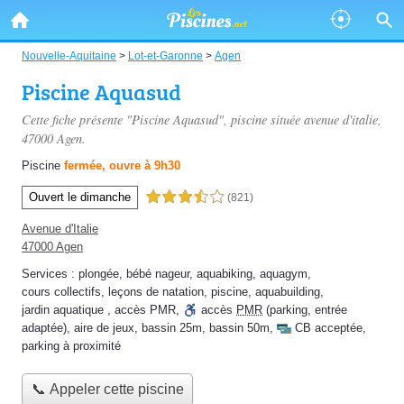
Nouvelle-Aquitaine
>
Lot-et-Garonne
>
Agen
Piscine Aquasud
Cette fiche présente "Piscine Aquasud", piscine située
avenue d'italie
,
47000 Agen.
Piscine
fermée, ouvre à 9h30
Ouvert le dimanche
3,5 étoiles sur 5
(821)
Avenue d'Italie
47000 Agen
Services :
plongée
,
bébé nageur
,
aquabiking
,
aquagym
,
cours collectifs
,
leçons de natation
,
piscine
,
aquabuilding
,
jardin aquatique
,
accès PMR
,
accès
PMR
(parking, entrée
adaptée)
,
aire de jeux
,
bassin 25m
,
bassin 50m
,
CB acceptée
,
parking à proximité
📞 Appeler cette piscine