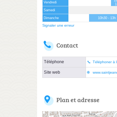
12
Vendredi
1
Samedi
Dimanche
10h30 - 13h
Signaler une erreur
Contact
Téléphone
Téléphoner à l
Site web
www.saintjeand
Plan et adresse