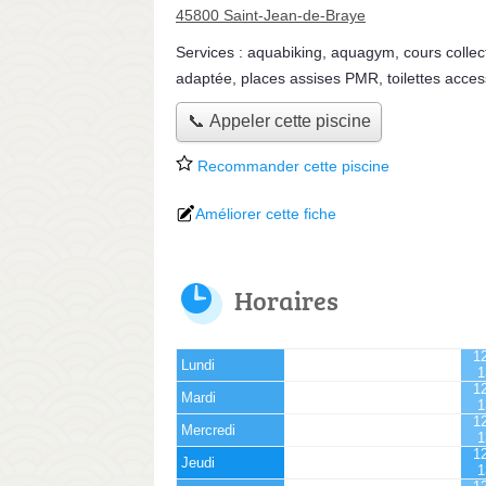
45800 Saint-Jean-de-Braye
Services :
aquabiking
,
aquagym
,
cours collect
adaptée, places assises PMR, toilettes acces
📞 Appeler cette piscine
Recommander cette piscine
Améliorer cette fiche
Horaires
12
Lundi
1
12
Mardi
1
12
Mercredi
1
12
Jeudi
1