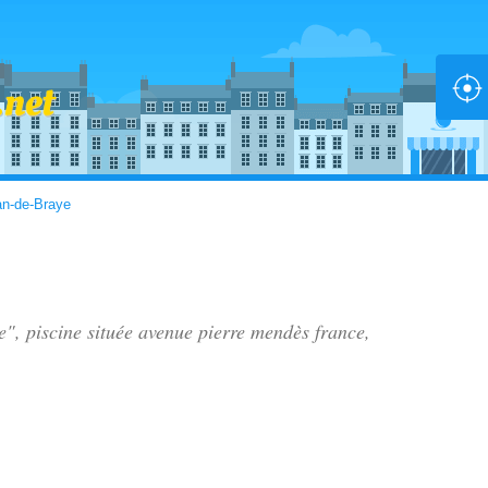
an-de-Braye
e", piscine située
avenue pierre mendès france
,