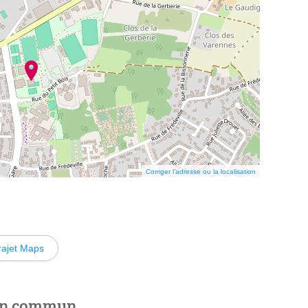
Corriger l’adresse ou la localisation
rajet Maps
 en commun