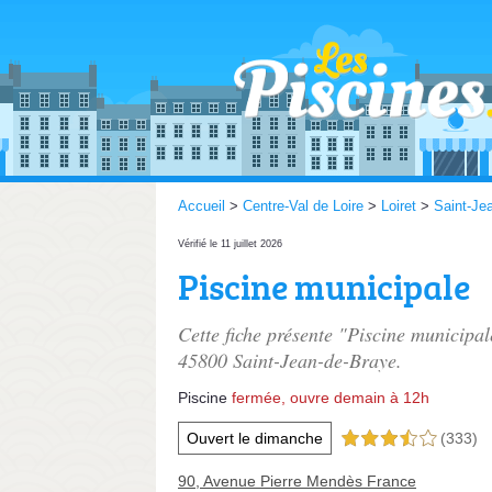
Accueil
>
Centre-Val de Loire
>
Loiret
>
Saint-Je
Vérifié le 11 juillet 2026
Piscine municipale
Cette fiche présente "Piscine municipal
45800 Saint-Jean-de-Braye.
Piscine
fermée, ouvre demain à 12h
Ouvert le dimanche
(333)
3,5 étoiles sur 5
90, Avenue Pierre Mendès France