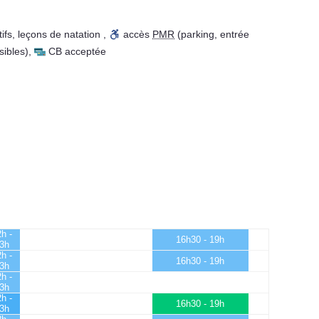
ifs
,
leçons de natation
,
accès
PMR
(parking, entrée
sibles)
,
CB acceptée
h -
16h30 - 19h
3h
h -
16h30 - 19h
3h
h -
3h
h -
16h30 - 19h
3h