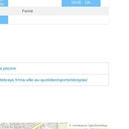
h -
16h30 - 19h
3h
Fermé
a piscine
ebraye.fr/ma-ville-au-quotidien/sports/obraysie/
© contributeurs OpenStreetMap