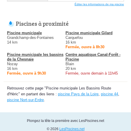
Éditer les informations de ma piscine
Piscines à proximité
Piscine municipale
Piscine municipale Gilard
Grandchamp-des-Fontaines
Carquefou
14 km
16 km
Fermée, ouvre à 8h30
Piscine municipale les bassins
Centre aquatique Canal-Forêt -
de la Chesnaie
Piscine
Nozay
Blain
16 km
20 km
Fermée, ouvre à 9h30
Fermée, ouvre demain à 11h45
Retrouvez cette page "Piscine municipale Les Bassins Route
d'Héric" en partant des liens :
piscine Pays de la Loire
,
piscine 44
,
piscine Nort-sur-Erdre
.
Plongez la tête la première avec LesPiscines.net
© 2026
LesPiscines.net