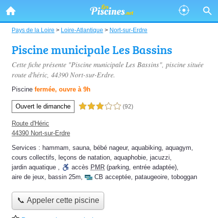
Pays de la Loire
>
Loire-Atlantique
>
Nort-sur-Erdre
Piscine municipale Les Bassins
Cette fiche présente "Piscine municipale Les Bassins", piscine située
route d'héric
, 44390 Nort-sur-Erdre.
Piscine
fermée, ouvre à 9h
Ouvert le dimanche
3,0 étoiles sur 5
(92)
Route d'Héric
44390 Nort-sur-Erdre
Services :
hammam
,
sauna
,
bébé nageur
,
aquabiking
,
aquagym
,
cours collectifs
,
leçons de natation
,
aquaphobie
,
jacuzzi
,
jardin aquatique
,
accès
PMR
(parking, entrée adaptée)
,
aire de jeux
,
bassin 25m
,
CB acceptée
,
pataugeoire
,
toboggan
📞 Appeler cette piscine