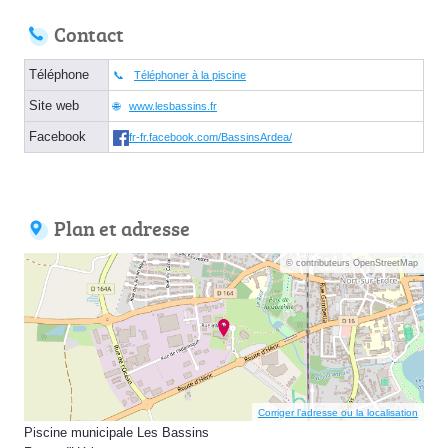
Contact
Téléphone
Téléphoner à la piscine
Site web
www.lesbassins.fr
Facebook
fr-fr.facebook.com/BassinsArdea/
Plan et adresse
© contributeurs OpenStreetMap
Corriger l’adresse ou la localisation
Piscine municipale Les Bassins