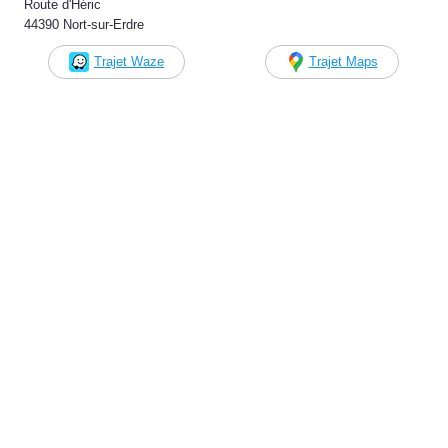
Route d'Héric
44390 Nort-sur-Erdre
Trajet Waze
Trajet Maps