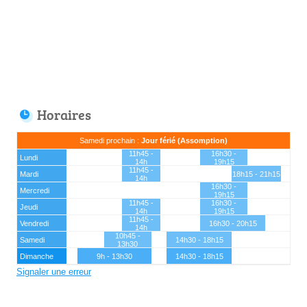
Horaires
Samedi prochain :
Jour férié (Assomption)
11h45 -
16h30 -
Lundi
14h
19h15
11h45 -
Mardi
18h15 - 21h15
14h
16h30 -
Mercredi
19h15
11h45 -
16h30 -
Jeudi
14h
19h15
11h45 -
Vendredi
16h30 - 20h15
14h
10h45 -
Samedi
14h30 - 18h15
13h30
Dimanche
9h - 13h30
14h30 - 18h15
Signaler une erreur