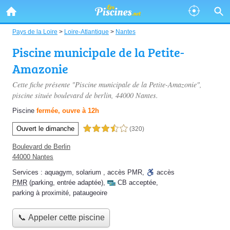
Pays de la Loire
>
Loire-Atlantique
>
Nantes
Piscine municipale de la Petite-
Amazonie
Cette fiche présente "Piscine municipale de la Petite-Amazonie",
piscine située
boulevard de berlin
, 44000 Nantes.
Piscine
fermée, ouvre à 12h
Ouvert le dimanche
3,5 étoiles sur 5
(320)
Boulevard de Berlin
44000 Nantes
Services :
aquagym
,
solarium
,
accès PMR
,
accès
PMR
(parking, entrée adaptée)
,
CB acceptée
,
parking à proximité
,
pataugeoire
📞 Appeler cette piscine