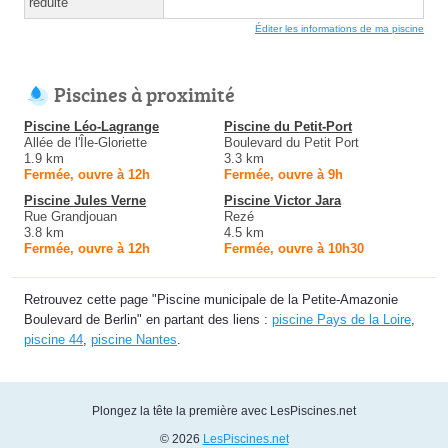
réduite
Éditer les informations de ma piscine
Piscines à proximité
Piscine Léo-Lagrange
Piscine du Petit-Port
Allée de l'Île-Gloriette
Boulevard du Petit Port
1.9 km
3.3 km
Fermée, ouvre à 12h
Fermée, ouvre à 9h
Piscine Jules Verne
Piscine Victor Jara
Rue Grandjouan
Rezé
3.8 km
4.5 km
Fermée, ouvre à 12h
Fermée, ouvre à 10h30
Retrouvez cette page "Piscine municipale de la Petite-Amazonie
Boulevard de Berlin" en partant des liens :
piscine Pays de la Loire
,
piscine 44
,
piscine Nantes
.
Plongez la tête la première avec LesPiscines.net
© 2026
LesPiscines.net