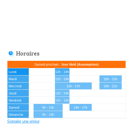
Horaires
Samedi prochain :
Jour férié (Assomption)
Lundi
12h - 14h
Mardi
12h - 14h
18h - 21h
Mercredi
12h - 17h
18h - 21h
Jeudi
12h - 14h
Vendredi
12h - 14h
Samedi
9h - 13h
14h - 17h
Dimanche
9h - 13h
Signaler une erreur