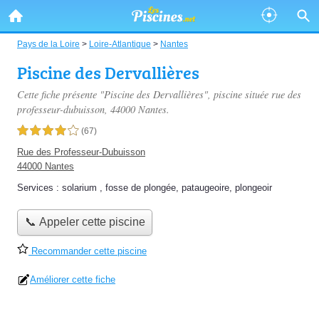
Pays de la Loire
>
Loire-Atlantique
>
Nantes
Piscine des Dervallières
Cette fiche présente "Piscine des Dervallières", piscine située
rue des
professeur-dubuisson
, 44000 Nantes.
4,0 étoiles sur 5
(67)
Rue des Professeur-Dubuisson
44000 Nantes
Services :
solarium
,
fosse de plongée
,
pataugeoire
,
plongeoir
📞 Appeler cette piscine
Recommander cette piscine
Améliorer cette fiche