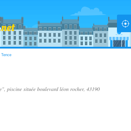
>
Tence
e", piscine située
boulevard léon rocher
, 43190