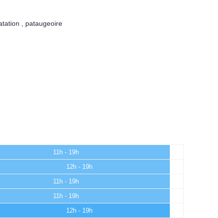
atation
,
pataugeoire
11h - 19h
12h - 19h
11h - 19h
11h - 19h
12h - 19h