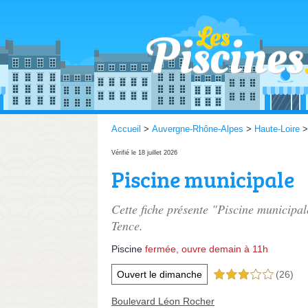
Accueil
>
Auvergne-Rhône-Alpes
>
Haute-Loire
Vérifié le 18 juillet 2026
Piscine municipale
Cette fiche présente "Piscine municipal
Tence.
Piscine
fermée, ouvre demain à 11h
Ouvert le dimanche
(26)
3,0 étoiles sur 5
Boulevard Léon Rocher