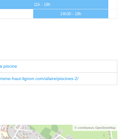
11h - 19h
14h30 - 19h
a piscine
risme-haut-lignon.com/afaire/piscines-2/
© contributeurs OpenStreetMap