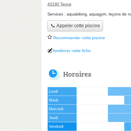
43190 Tence
Services :
aquabiking
,
aquagym
,
leçons de n
📞 Appeler cette piscine
Recommander cette piscine
Améliorer cette fiche
Horaires
Lundi
Mardi
Mercredi
Jeudi
Vendredi