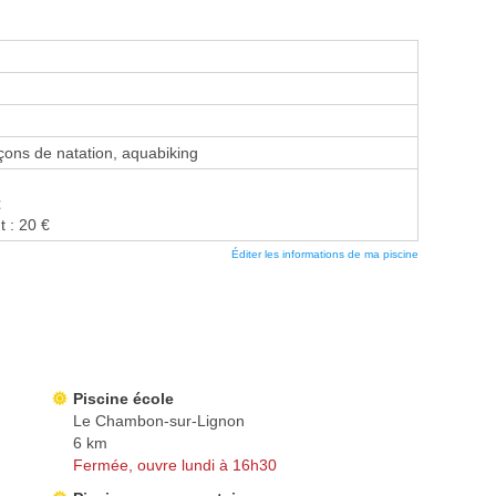
ons de natation, aquabiking
€
t : 20 €
Éditer les informations de ma piscine
Piscine école
Le Chambon-sur-Lignon
6 km
Fermée, ouvre lundi à 16h30