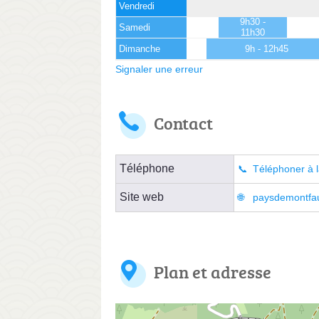
Vendredi
9h30 -
Samedi
11h30
Dimanche
9h - 12h45
Signaler une erreur
Contact
Téléphone
Téléphoner à l
Site web
paysdemontfauc
Plan et adresse