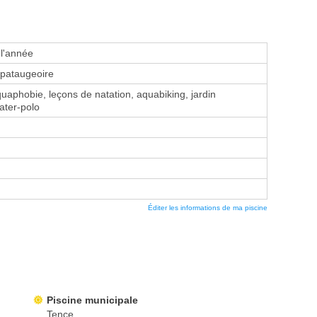
 l'année
 pataugeoire
aphobie, leçons de natation, aquabiking, jardin
ater-polo
Éditer les informations de ma piscine
Piscine municipale
Tence