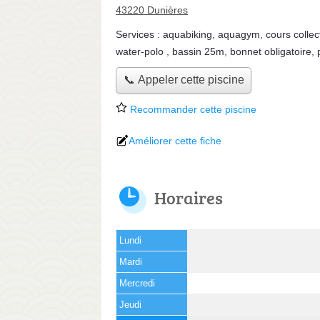
43220 Dunières
Services :
aquabiking
,
aquagym
,
cours collect
water-polo
,
bassin 25m
,
bonnet obligatoire
,
📞 Appeler cette piscine
Recommander cette piscine
Améliorer cette fiche
Horaires
Lundi
Mardi
Mercredi
Jeudi