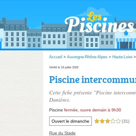
Accueil
>
Auvergne-Rhône-Alpes
>
Haute-Loire
Vérifié le 19 juillet 2026
Piscine intercommu
Cette fiche présente "Piscine intercom
Dunières.
Piscine
fermée, ouvre demain à 9h30
Ouvert le dimanche
(31)
3,0 étoiles sur 5
Rue du Stade