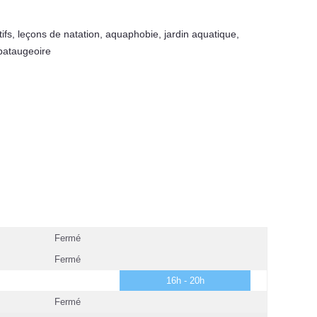
ifs
,
leçons de natation
,
aquaphobie
,
jardin aquatique
,
pataugeoire
Fermé
Fermé
16h - 20h
Fermé