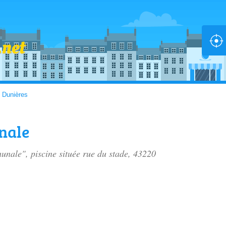
>
Dunières
nale
munale", piscine située
rue du stade
, 43220