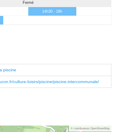
Fermé
14h30 - 18h
a piscine
on.fr/culture-loisirs/piscine/piscine-intercommunale/
© contributeurs OpenStreetMap