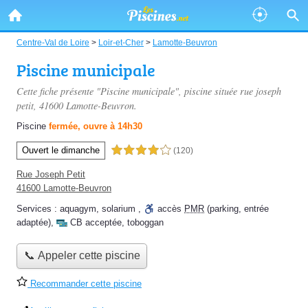
Centre-Val de Loire
>
Loir-et-Cher
>
Lamotte-Beuvron
Piscine municipale
Cette fiche présente "Piscine municipale", piscine située
rue joseph
petit
, 41600 Lamotte-Beuvron.
Piscine
fermée, ouvre à 14h30
Ouvert le dimanche
4,0 étoiles sur 5
(120)
Rue Joseph Petit
41600 Lamotte-Beuvron
Services :
aquagym
,
solarium
,
accès
PMR
(parking, entrée
adaptée)
,
CB acceptée
,
toboggan
📞 Appeler cette piscine
Recommander cette piscine