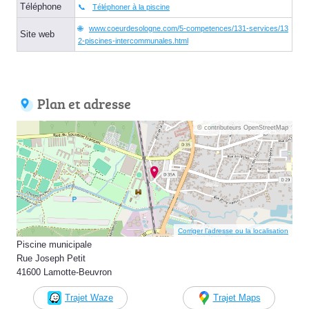
Téléphone
Téléphoner à la piscine
www.coeurdesologne.com/5-competences/131-services/13
Site web
2-piscines-intercommunales.html
Plan et adresse
© contributeurs OpenStreetMap
Corriger l’adresse ou la localisation
Piscine municipale
Rue Joseph Petit
41600 Lamotte-Beuvron
Trajet Waze
Trajet Maps