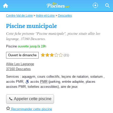
Centre-Val de Loire
>
Indre-et-Loire
>
Descartes
Piscine municipale
Cette fiche présente "Piscine municipale", piscine située
allée leo
lagrange
, 37160 Descartes.
Piscine
ouverte jusqu'à 19h
Ouvert le dimanche
3,0 étoiles sur 5
(21)
Allée Leo Lagrange
37160 Descartes
Services :
aquagym
,
cours collectifs
,
leçons de natation
,
solarium
,
accès PMR
,
accès
PMR
(parking, entrée adaptée, places
assises PMR, toilettes accessibles)
,
aire de jeux
📞 Appeler cette piscine
Recommander cette piscine