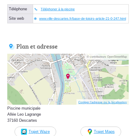
Téléphone
Téléphoner à la piscine
Site web
www.ville-descartes.fr/base-de-loisirs-article-21-0-247.html
Plan et adresse
© contributeurs OpenStreetMap
Corriger l’adresse ou la localisation
Piscine municipale
Allée Leo Lagrange
37160 Descartes
Trajet Waze
Trajet Maps