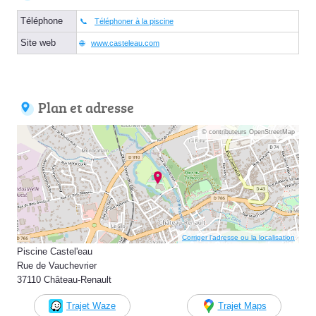
Téléphone
Téléphoner à la piscine
Site web
www.casteleau.com
Plan et adresse
© contributeurs OpenStreetMap
Corriger l’adresse ou la localisation
Piscine Castel'eau
Rue de Vauchevrier
37110 Château-Renault
Trajet Waze
Trajet Maps