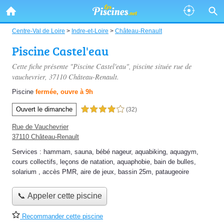
Centre-Val de Loire
>
Indre-et-Loire
>
Château-Renault
Piscine Castel'eau
Cette fiche présente "Piscine Castel'eau", piscine située
rue de
vauchevrier
, 37110 Château-Renault.
Piscine
fermée, ouvre à 9h
Ouvert le dimanche
4,0 étoiles sur 5
(32)
Rue de Vauchevrier
37110 Château-Renault
Services :
hammam
,
sauna
,
bébé nageur
,
aquabiking
,
aquagym
,
cours collectifs
,
leçons de natation
,
aquaphobie
,
bain de bulles
,
solarium
,
accès PMR
,
aire de jeux
,
bassin 25m
,
pataugeoire
📞 Appeler cette piscine
Recommander cette piscine