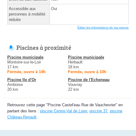
Accessible aux
Oui
personnes à mobilité
réduite
Éditer les informations de ma piscine
Piscines à proximité
Piscine municipale
Piscine municipale
Montoire-sur-le-Loir
Herbault
17 km
18 km
Fermée, ouvre à 14h
Fermée, ouvre à 10h
Piscine Ile d'Or
Piscine de l'Echeneau
Amboise
Vouvray
20 km
22 km
Retrouvez cette page "Piscine Castel'eau Rue de Vauchevrier" en
partant des liens :
piscine Centre-Val de Loire
,
piscine 37
,
piscine
Château-Renault
.