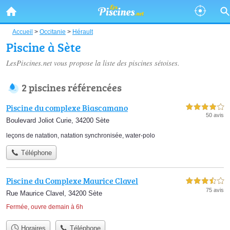
Accueil
>
Occitanie
>
Hérault
Piscine à Sète
LesPiscines.net vous propose la liste des
piscines sétoises
.
2 piscines référencées
Piscine du complexe Biascamano
4,0 étoiles sur 5
50 avis
Boulevard Joliot Curie, 34200 Sète
leçons de natation
,
natation synchronisée
,
water-polo
Téléphone
Piscine du Complexe Maurice Clavel
3,5 étoiles sur 5
75 avis
Rue Maurice Clavel, 34200 Sète
Fermée, ouvre demain à 6h
Horaires
Téléphone