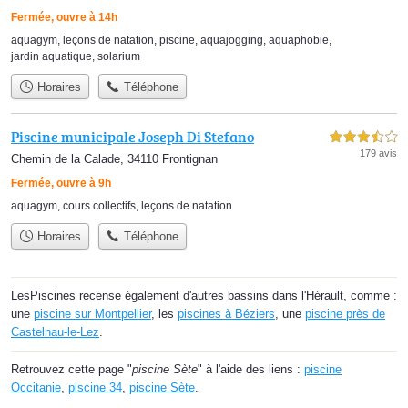
Fermée, ouvre à 14h
aquagym
,
leçons de natation
,
piscine
,
aquajogging
,
aquaphobie
,
jardin aquatique
,
solarium
Horaires
Téléphone
Piscine municipale Joseph Di Stefano
3,5 étoiles sur 5
179 avis
Chemin de la Calade, 34110 Frontignan
Fermée, ouvre à 9h
aquagym
,
cours collectifs
,
leçons de natation
Horaires
Téléphone
LesPiscines recense également d'autres bassins dans l'Hérault, comme :
une
piscine sur Montpellier
, les
piscines à Béziers
, une
piscine près de
Castelnau-le-Lez
.
Retrouvez cette page "
piscine Sète
" à l'aide des liens :
piscine
Occitanie
,
piscine 34
,
piscine Sète
.