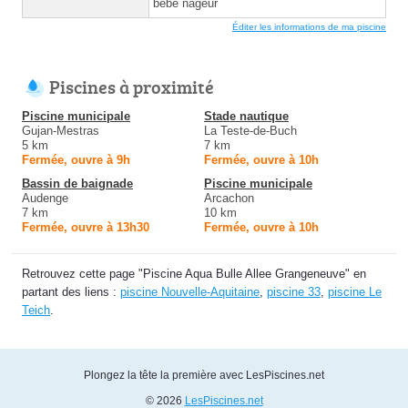
bébé nageur
Éditer les informations de ma piscine
Piscines à proximité
Piscine municipale
Stade nautique
Gujan-Mestras
La Teste-de-Buch
5 km
7 km
Fermée, ouvre à 9h
Fermée, ouvre à 10h
Bassin de baignade
Piscine municipale
Audenge
Arcachon
7 km
10 km
Fermée, ouvre à 13h30
Fermée, ouvre à 10h
Retrouvez cette page "Piscine Aqua Bulle Allee Grangeneuve" en
partant des liens :
piscine Nouvelle-Aquitaine
,
piscine 33
,
piscine Le
Teich
.
Plongez la tête la première avec LesPiscines.net
© 2026
LesPiscines.net