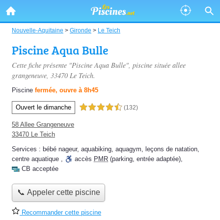
Nouvelle-Aquitaine
>
Gironde
>
Le Teich
Piscine Aqua Bulle
Cette fiche présente "Piscine Aqua Bulle", piscine située
allee
grangeneuve
, 33470 Le Teich.
Piscine
fermée, ouvre à 8h45
Ouvert le dimanche
4,5 étoiles sur 5
(132)
58 Allee Grangeneuve
33470 Le Teich
Services :
bébé nageur
,
aquabiking
,
aquagym
,
leçons de natation
,
centre aquatique
,
accès
PMR
(parking, entrée adaptée)
,
CB acceptée
📞 Appeler cette piscine
Recommander cette piscine