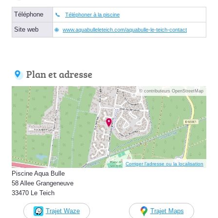
Téléphone
Téléphoner à la piscine
Site web
www.aquabulleleteich.com/aquabulle-le-teich-contact
Plan et adresse
© contributeurs OpenStreetMap
Corriger l’adresse ou la localisation
Piscine Aqua Bulle
58 Allee Grangeneuve
33470 Le Teich
Trajet Waze
Trajet Maps