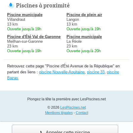
Piscines à proximité
Piscine municipale
Piscine de plein air
Villandraut
Langon
13 km
13 km
Ouverte jusqu'à 19h
Ouverte jusqu'à 19h
Piscine d'Été Val de Garonne
Piscine municipale
Meilhan-sur-Garonne
La Réole
23 km
23 km
Ouverte jusqu'à 19h
Ouverte jusqu'à 20h
Retrouvez cette page "Piscine d'Été Avenue de la République" en
partant des liens :
piscine Nouvelle-Aquitaine
,
piscine 33
,
piscine
Bazas
.
Plongez la tête la première avec LesPiscines.net
© 2026
LesPiscines.net
Mentions légales
-
Contact
📞 Appeler cette piscine