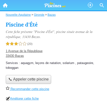
Nouvelle-Aquitaine
>
Gironde
>
Bazas
Piscine d'Été
Cette fiche présente "Piscine d'Été", piscine située
avenue de la
république
, 33430 Bazas.
3,0 étoiles sur 5
(20)
1 Avenue de la République
33430 Bazas
Services :
aquagym
,
leçons de natation
,
solarium
,
pataugeoire
,
toboggan
📞 Appeler cette piscine
Recommander cette piscine
Améliorer cette fiche