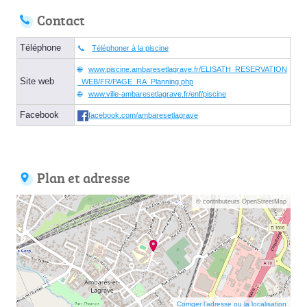
Contact
Téléphone
Téléphoner à la piscine
www.piscine.ambaresetlagrave.fr/ELISATH_RESERVATION
Site web
_WEB/FR/PAGE_RA_Planning.php
www.ville-ambaresetlagrave.fr/enf/piscine
Facebook
facebook.com/ambaresetlagrave
Plan et adresse
© contributeurs OpenStreetMap
Corriger l’adresse ou la localisation