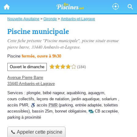
Nouvelle-Aquitaine
>
Gironde
>
Ambarès-et-Lagrave
Piscine municipale
Cette fiche présente "Piscine municipale", piscine située
avenue
pierre barre
, 33440 Ambarès-et-Lagrave.
Piscine
fermée, ouvre à 9h30
Ouvert le dimanche
4,0 étoiles sur 5
(184)
Avenue Pierre Barre
33440 Ambarès-et-Lagrave
Services :
plongée
,
bébé nageur
,
aquabiking
,
aquagym
,
cours collectifs
,
leçons de natation
,
jardin aquatique
,
solarium
,
accès PMR
,
accès
PMR
(parking, entrée adaptée, toilettes
accessibles)
,
bassin 25m
,
bonnet obligatoire
,
CB acceptée
,
parking à proximité
📞 Appeler cette piscine