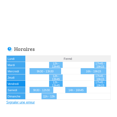
Horaires
Lundi
Fermé
12h -
17h45 -
Mardi
13h45
19h15
Mercredi
9h30 - 13h30
16h - 19h15
12h -
17h45 -
Jeudi
13h45
19h15
12h -
17h45 -
Vendredi
13h45
19h15
Samedi
9h30 - 12h30
14h - 16h45
Dimanche
11h - 13h
Signaler une erreur