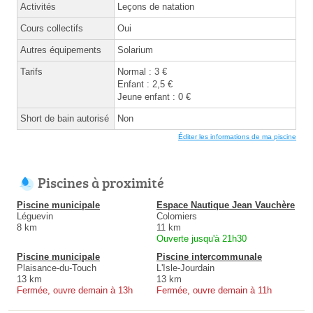
Activités
Leçons de natation
Cours collectifs
Oui
Autres équipements
Solarium
Tarifs
Normal : 3 €
Enfant : 2,5 €
Jeune enfant : 0 €
Short de bain autorisé
Non
Éditer les informations de ma piscine
Piscines à proximité
Piscine municipale
Espace Nautique Jean Vauchère
Léguevin
Colomiers
8 km
11 km
Ouverte jusqu'à 21h30
Piscine municipale
Piscine intercommunale
Plaisance-du-Touch
L'Isle-Jourdain
13 km
13 km
Fermée, ouvre demain à 13h
Fermée, ouvre demain à 11h