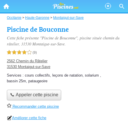
Occitanie
>
Haute-Garonne
>
Montaigut-sur-Save
Piscine de Bouconne
Cette fiche présente "Piscine de Bouconne", piscine située
chemin du
râtelier
, 31530 Montaigut-sur-Save.
4,0 étoiles sur 5
(9)
2562 Chemin du Râtelier
31530 Montaigut-sur-Save
Services :
cours collectifs
,
leçons de natation
,
solarium
,
bassin 25m
,
pataugeoire
📞 Appeler cette piscine
Recommander cette piscine
Améliorer cette fiche