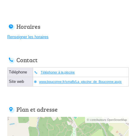
Horaires
Renseigner les horaires
Contact
Téléphone
Téléphoner à la piscine
Site web
www.bouconne.fr/smafb/La_piscine_de_Bouconne.aspx
Plan et adresse
© contributeurs OpenStreetMap