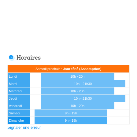
Horaires
Samedi prochain :
Jour férié (Assomption)
Lundi
10h - 20h
Mardi
10h - 21h30
Mercredi
10h - 20h
Jeudi
10h - 21h30
Vendredi
10h - 20h
Samedi
9h - 19h
Dimanche
9h - 19h
Signaler une erreur