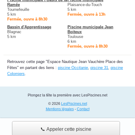
Ramée
Plaisance-du-Touch
Tournefeuille
5 km
5 km
Fermée, ouvre à 13h
Fermée, ouvre à 8h30
Bassin d'Apprentissage
Piscine municipale Jean
Blagnac
Boiteux
5 km
Toulouse
6 km
Fermée, ouvre à 8h30
Retrouvez cette page "Espace Nautique Jean Vauchère Place des
Fêtes" en partant des liens :
piscine Occitanie
,
piscine 31
,
piscine
Colomiers
.
Plongez la tête la première avec LesPiscines.net
© 2026
LesPiscines.net
Mentions légales
-
Contact
📞 Appeler cette piscine