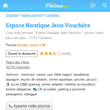
Occitanie
>
Haute-Garonne
>
Colomiers
Espace Nautique Jean Vauchère
Cette fiche présente "Espace Nautique Jean Vauchère", piscine située
place des fêtes
, 31770 Colomiers.
Piscine
fermée, ouvre à 9h
Ouvert le dimanche
3,5 étoiles sur 5
(3293)
Place des Fêtes
31770 Colomiers
Services :
hammam
,
sauna
,
spa
,
bébé nageur
,
aquabiking
,
aquagym
,
leçons de natation
,
centre aquatique
,
piscine
,
jacuzzi
,
accès
PMR
(parking, entrée adaptée, toilettes accessibles)
,
bonnet obligatoire
,
CB acceptée
,
parking à proximité
,
pataugeoire
,
toboggan
📞 Appeler cette piscine