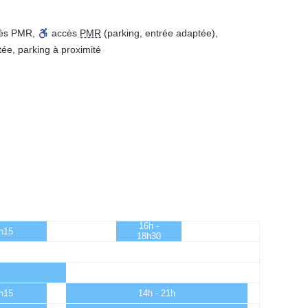
ès PMR
,
accès
PMR
(parking, entrée adaptée)
,
tée
,
parking à proximité
16h -
3h15
18h30
3h15
14h - 21h