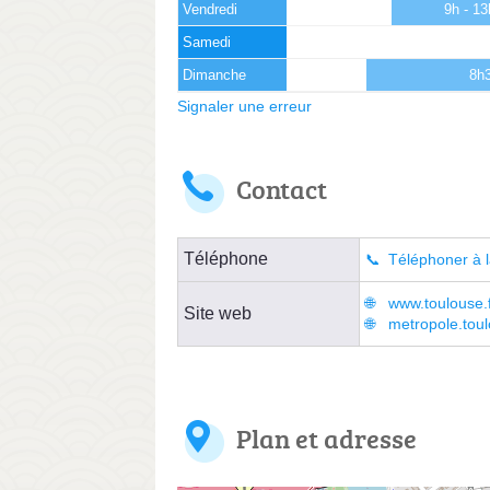
Vendredi
9h - 1
Samedi
Dimanche
8h3
Signaler une erreur
Contact
Téléphone
Téléphoner à l
www.toulouse.f
Site web
metropole.toul
Plan et adresse