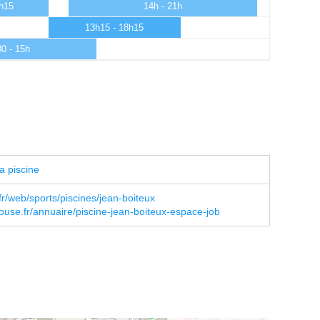
3h15
14h - 21h
13h15 - 18h15
0 - 15h
a piscine
r/web/sports/piscines/jean-boiteux
ouse.fr/annuaire/piscine-jean-boiteux-espace-job