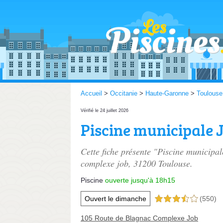
Accueil
>
Occitanie
>
Haute-Garonne
>
Toulouse
Vérifié le 24 juillet 2026
Piscine municipale 
Cette fiche présente "Piscine municipal
complexe job
, 31200 Toulouse.
Piscine
ouverte jusqu'à 18h15
Ouvert le dimanche
(550)
3,5 étoiles sur 5
105 Route de Blagnac Complexe Job