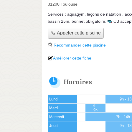
31200 Toulouse
Services :
aquagym
,
leçons de natation
,
acc
bassin 25m
,
bonnet obligatoire
,
CB accep
📞 Appeler cette piscine
Recommander cette piscine
Améliorer cette fiche
Horaires
Lundi
9h - 1
7h -
Mardi
9h
Mercredi
7h - 14h
Jeudi
9h - 1