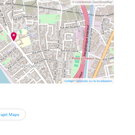
© contributeurs OpenStreetMap
Corriger l’adresse ou la localisation
rajet Maps