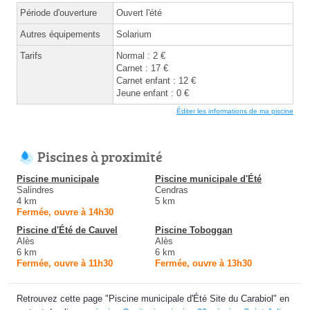
Période d'ouverture
Ouvert l'été
Autres équipements
Solarium
Tarifs
Normal : 2 €
Carnet : 17 €
Carnet enfant : 12 €
Jeune enfant : 0 €
Éditer les informations de ma piscine
Piscines à proximité
Piscine municipale
Piscine municipale d'Été
Salindres
Cendras
4 km
5 km
Fermée, ouvre à 14h30
Piscine d'Été de Cauvel
Piscine Toboggan
Alès
Alès
6 km
6 km
Fermée, ouvre à 11h30
Fermée, ouvre à 13h30
Retrouvez cette page "Piscine municipale d'Été Site du Carabiol" en