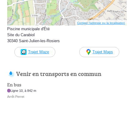
Corriger l’adresse ou la localisation
Piscine municipale d'Été
Site du Carabiol
30340 Saint-Julien-les-Rosiers
Trajet Waze
Trajet Maps
Venir en transports en commun
En bus
Ligne 10, à 842 m
Arrêt Perret