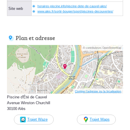
horaires-piscine.info/piscine-dete-de-cauvel-ales/
Site web
www.ales.fr/sortir-bouger/sport/piscines-decouvertes/
Plan et adresse
© contributeurs OpenStreetMap
Corriger l’adresse ou la localisation
Piscine d'Été de Cauvel
Avenue Winston Churchill
30100 Alès
Trajet Waze
Trajet Maps