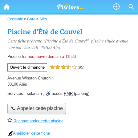
Occitanie
>
Gard
>
Alès
Piscine d'Été de Cauvel
Cette fiche présente "Piscine d'Été de Cauvel", piscine située
avenue
winston churchill
, 30100 Alès.
Piscine
fermée, ouvre demain à 11h30
Ouvert le dimanche
3,5 étoiles sur 5
(95)
Avenue Winston Churchill
30100 Alès
Services :
solarium
,
accès
PMR
(parking)
📞 Appeler cette piscine
Recommander cette piscine
Améliorer cette fiche