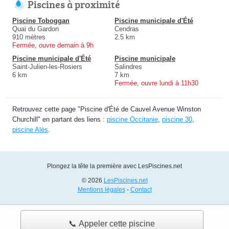
Piscines à proximité
Piscine Toboggan
Piscine municipale d'Été
Quai du Gardon
Cendras
910 mètres
2.5 km
Fermée, ouvre demain à 9h
Piscine municipale d'Été
Piscine municipale
Saint-Julien-les-Rosiers
Salindres
6 km
7 km
Fermée, ouvre lundi à 11h30
Retrouvez cette page "Piscine d'Été de Cauvel Avenue Winston
Churchill" en partant des liens :
piscine Occitanie
,
piscine 30
,
piscine Alès
.
Plongez la tête la première avec LesPiscines.net
© 2026
LesPiscines.net
Mentions légales
-
Contact
📞 Appeler cette piscine