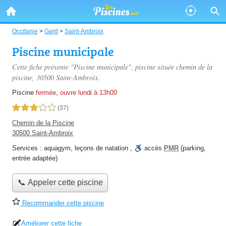
Occitanie
>
Gard
>
Saint-Ambroix
Piscine municipale
Cette fiche présente "Piscine municipale", piscine située
chemin de la
piscine
, 30500 Saint-Ambroix.
Piscine
fermée, ouvre lundi à 13h00
3,0 étoiles sur 5
(37)
Chemin de la Piscine
30500 Saint-Ambroix
Services :
aquagym
,
leçons de natation
,
accès
PMR
(parking,
entrée adaptée)
📞 Appeler cette piscine
Recommander cette piscine
Améliorer cette fiche