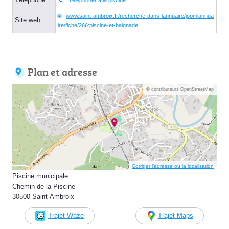
www.saint-ambroix.fr/recherche-dans-lannuaire/joomlannua
Site web
ire/fiche/266:piscine-et-baignade
Plan et adresse
© contributeurs OpenStreetMap
Corriger l’adresse ou la localisation
Piscine municipale
Chemin de la Piscine
30500 Saint-Ambroix
Trajet Waze
Trajet Maps