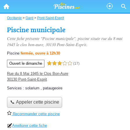
Occitanie
>
Gard
>
Pont-Saint-Esprit
Piscine municipale
Cette fiche présente "Piscine municipale", piscine située
rue du 8 mai
1945 le clos bon-aure
, 30130 Pont-Saint-Esprit.
Piscine
fermée, ouvre à 12h30
Ouvert le dimanche
3,0 étoiles sur 5
(17)
Rue du 8 Mai 1945 le Clos Bon-Aure
30130 Pont-Saint-Esprit
Services :
solarium
,
pataugeoire
📞 Appeler cette piscine
Recommander cette piscine
Améliorer cette fiche