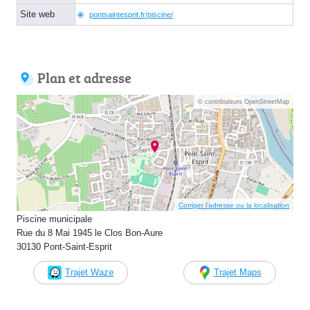
Site web
pontsaintesprit.fr/piscine/
Plan et adresse
© contributeurs OpenStreetMap
Corriger l’adresse ou la localisation
Piscine municipale
Rue du 8 Mai 1945 le Clos Bon-Aure
30130 Pont-Saint-Esprit
Trajet Waze
Trajet Maps