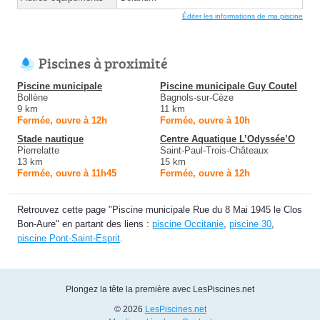
Éditer les informations de ma piscine
Piscines à proximité
Piscine municipale
Piscine municipale Guy Coutel
Bollène
Bagnols-sur-Cèze
9 km
11 km
Fermée, ouvre à 12h
Fermée, ouvre à 10h
Stade nautique
Centre Aquatique L’Odyssée’O
Pierrelatte
Saint-Paul-Trois-Châteaux
13 km
15 km
Fermée, ouvre à 11h45
Fermée, ouvre à 12h
Retrouvez cette page "Piscine municipale Rue du 8 Mai 1945 le Clos
Bon-Aure" en partant des liens :
piscine Occitanie
,
piscine 30
,
piscine Pont-Saint-Esprit
.
Plongez la tête la première avec LesPiscines.net
© 2026
LesPiscines.net