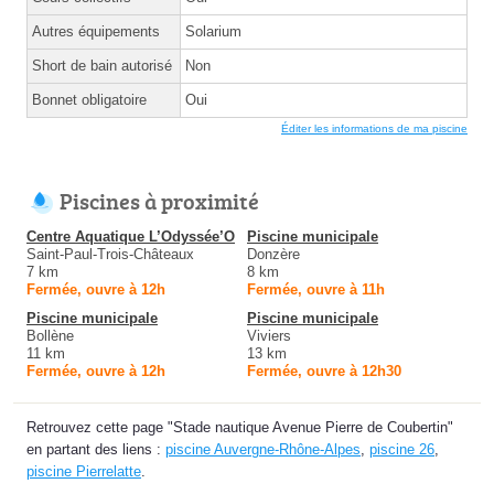
Autres équipements
Solarium
Short de bain autorisé
Non
Bonnet obligatoire
Oui
Éditer les informations de ma piscine
Piscines à proximité
Centre Aquatique L’Odyssée’O
Piscine municipale
Saint-Paul-Trois-Châteaux
Donzère
7 km
8 km
Fermée, ouvre à 12h
Fermée, ouvre à 11h
Piscine municipale
Piscine municipale
Bollène
Viviers
11 km
13 km
Fermée, ouvre à 12h
Fermée, ouvre à 12h30
Retrouvez cette page "Stade nautique Avenue Pierre de Coubertin"
en partant des liens :
piscine Auvergne-Rhône-Alpes
,
piscine 26
,
piscine Pierrelatte
.