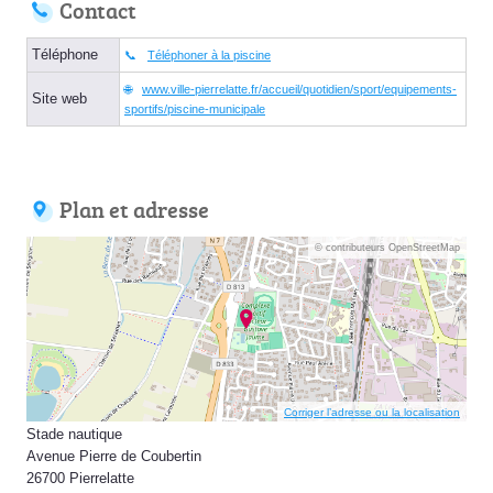
Contact
Téléphone
Téléphoner à la piscine
www.ville-pierrelatte.fr/accueil/quotidien/sport/equipements-
Site web
sportifs/piscine-municipale
Plan et adresse
© contributeurs OpenStreetMap
Corriger l’adresse ou la localisation
Stade nautique
Avenue Pierre de Coubertin
26700 Pierrelatte