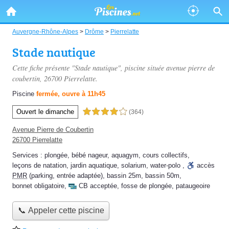
Auvergne-Rhône-Alpes
>
Drôme
>
Pierrelatte
Stade nautique
Cette fiche présente "Stade nautique", piscine située
avenue pierre de
coubertin
, 26700 Pierrelatte.
Piscine
fermée, ouvre à 11h45
Ouvert le dimanche
4,0 étoiles sur 5
(364)
Avenue Pierre de Coubertin
26700 Pierrelatte
Services :
plongée
,
bébé nageur
,
aquagym
,
cours collectifs
,
leçons de natation
,
jardin aquatique
,
solarium
,
water-polo
,
accès
PMR
(parking, entrée adaptée)
,
bassin 25m
,
bassin 50m
,
bonnet obligatoire
,
CB acceptée
,
fosse de plongée
,
pataugeoire
📞 Appeler cette piscine