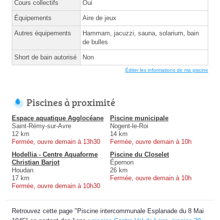
Cours collectifs
Oui
Équipements
Aire de jeux
Autres équipements
Hammam, jacuzzi, sauna, solarium, bain
de bulles
Short de bain autorisé
Non
Éditer les informations de ma piscine
Piscines à proximité
Espace aquatique Agglocéane
Piscine municipale
Saint-Rémy-sur-Avre
Nogent-le-Roi
12 km
14 km
Fermée, ouvre demain à 13h30
Fermée, ouvre demain à 10h
Hodellia - Centre Aquaforme
Piscine du Closelet
Christian Barjot
Épernon
Houdan
26 km
17 km
Fermée, ouvre demain à 10h
Fermée, ouvre demain à 10h30
Retrouvez cette page "Piscine intercommunale Esplanade du 8 Mai