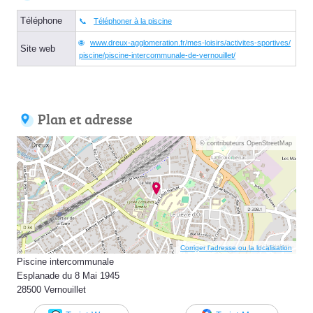
Téléphone
Téléphoner à la piscine
www.dreux-agglomeration.fr/mes-loisirs/activites-sportives/
Site web
piscine/piscine-intercommunale-de-vernouillet/
Plan et adresse
© contributeurs OpenStreetMap
Corriger l’adresse ou la localisation
Piscine intercommunale
Esplanade du 8 Mai 1945
28500 Vernouillet