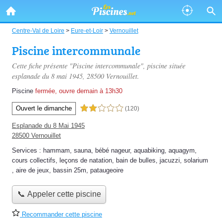
Centre-Val de Loire
>
Eure-et-Loir
>
Vernouillet
Piscine intercommunale
Cette fiche présente "Piscine intercommunale", piscine située
esplanade du 8 mai 1945
, 28500 Vernouillet.
Piscine
fermée, ouvre demain à 13h30
Ouvert le dimanche
2,0 étoiles sur 5
(120)
Esplanade du 8 Mai 1945
28500 Vernouillet
Services :
hammam
,
sauna
,
bébé nageur
,
aquabiking
,
aquagym
,
cours collectifs
,
leçons de natation
,
bain de bulles
,
jacuzzi
,
solarium
,
aire de jeux
,
bassin 25m
,
pataugeoire
📞 Appeler cette piscine
Recommander cette piscine