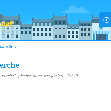
ntaine-Simon
Perche
u Perche", piscine située
rue ferrière
, 28240