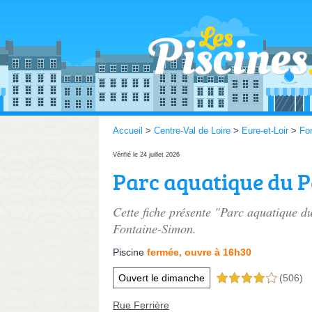
Accueil
>
Centre-Val de Loire
>
Eure-et-Loir
>
Fo
Vérifié le 24 juillet 2026
Parc aquatique du 
Cette fiche présente "Parc aquatique d
Fontaine-Simon.
Piscine
fermée, ouvre à 16h30
Ouvert le dimanche
(506)
4,0 étoiles sur 5
Rue Ferrière