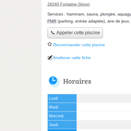
28240 Fontaine-Simon
Services :
hammam
,
sauna
,
plongée
,
aquag
PMR
(parking, entrée adaptée)
,
aire de jeux
📞 Appeler cette piscine
Recommander cette piscine
Améliorer cette fiche
Horaires
Lundi
Mardi
Mercredi
Jeudi