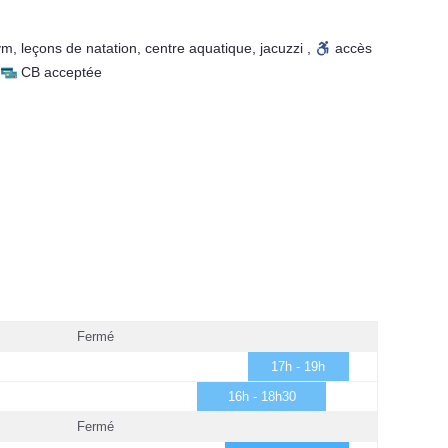
ym
,
leçons de natation
,
centre aquatique
,
jacuzzi
,
accès
,
CB acceptée
Fermé
17h - 19h
16h - 18h30
Fermé