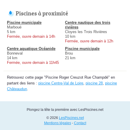
Piscines à proximité
Piscine municipale
Centre nautique des trois
Marboué
rivières
5 km
Cloyes les Trois Rivières
Fermée, ouvre demain à 14h
10 km
Fermée, ouvre demain à 12h
Centre aquatique Océanide
Piscine municipale
Bonneval
Brou
14 km
21 km
Fermée, ouvre demain à 11h45
Retrouvez cette page "Piscine Roger Creuzot Rue Champdé" en
partant des liens :
piscine Centre-Val de Loire
,
piscine 28
,
piscine
Châteaudun
.
Plongez la tête la première avec LesPiscines.net
© 2026
LesPiscines.net
Mentions légales
-
Contact