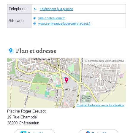
Téléphone
Téléphoner à la piscine
ville-chateaudun.fr
Site web
www.centreaquatiquerogercreuzot.fr
Plan et adresse
© contributeurs OpenStreetMap
Corriger l’adresse ou la localisation
Piscine Roger Creuzot
19 Rue Champdé
28200 Châteaudun