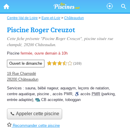
Centre-Val de Loire
>
Eure-et-Loir
>
Châteaudun
Piscine Roger Creuzot
Cette fiche présente "Piscine Roger Creuzot", piscine située
rue
champdé
, 28200 Châteaudun.
Piscine
fermée, ouvre demain à 10h
Ouvert le dimanche
3,5 étoiles sur 5
(169)
19 Rue Champdé
28200 Châteaudun
Services :
sauna
,
bébé nageur
,
aquagym
,
leçons de natation
,
centre aquatique
,
piscine
,
accès PMR
,
accès
PMR
(parking,
entrée adaptée)
,
CB acceptée
,
toboggan
📞 Appeler cette piscine
Recommander cette piscine