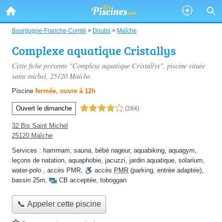
Bourgogne-Franche-Comté
>
Doubs
>
Maîche
Complexe aquatique Cristallys
Cette fiche présente "Complexe aquatique Cristallys", piscine située
saint michel
, 25120 Maîche.
Piscine
fermée, ouvre à 12h
Ouvert le dimanche
4,0 étoiles sur 5
(284)
32 Bis Saint Michel
25120 Maîche
Services :
hammam
,
sauna
,
bébé nageur
,
aquabiking
,
aquagym
,
leçons de natation
,
aquaphobie
,
jacuzzi
,
jardin aquatique
,
solarium
,
water-polo
,
accès PMR
,
accès
PMR
(parking, entrée adaptée)
,
bassin 25m
,
CB acceptée
,
toboggan
📞 Appeler cette piscine