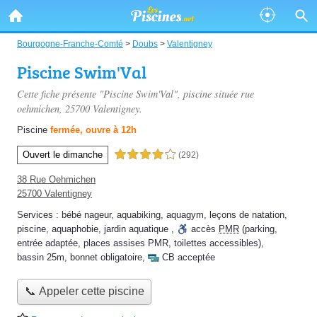
Bourgogne-Franche-Comté
>
Doubs
>
Valentigney
Piscine Swim'Val
Cette fiche présente "Piscine Swim'Val", piscine située
rue
oehmichen
, 25700 Valentigney.
Piscine
fermée, ouvre à 12h
Ouvert le dimanche
4,0 étoiles sur 5
(292)
38 Rue Oehmichen
25700 Valentigney
Services :
bébé nageur
,
aquabiking
,
aquagym
,
leçons de natation
,
piscine
,
aquaphobie
,
jardin aquatique
,
accès
PMR
(parking,
entrée adaptée, places assises PMR, toilettes accessibles)
,
bassin 25m
,
bonnet obligatoire
,
CB acceptée
📞 Appeler cette piscine