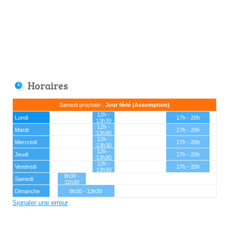
Horaires
Samedi prochain :
Jour férié (Assomption)
12h -
Lundi
17h - 20h
13h30
12h -
Mardi
17h - 20h
13h30
12h -
Mercredi
17h - 20h
13h30
12h -
Jeudi
17h - 20h
13h30
12h -
Vendredi
17h - 20h
13h30
9h30 -
Samedi
11h30
Dimanche
9h30 - 13h30
Signaler une erreur