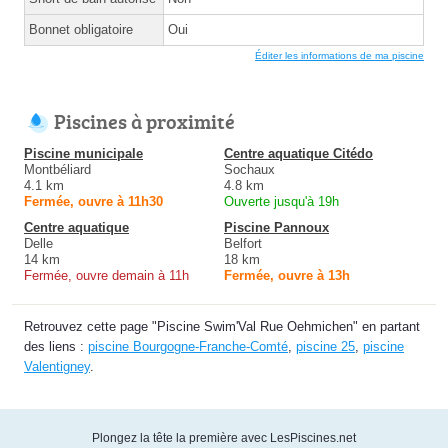
Bonnet obligatoire
Oui
Éditer les informations de ma piscine
Piscines à proximité
Piscine municipale
Centre aquatique Citédo
Montbéliard
Sochaux
4.1 km
4.8 km
Fermée, ouvre à 11h30
Ouverte jusqu'à 19h
Centre aquatique
Piscine Pannoux
Delle
Belfort
14 km
18 km
Fermée, ouvre demain à 11h
Fermée, ouvre à 13h
Retrouvez cette page "Piscine Swim'Val Rue Oehmichen" en partant
des liens :
piscine Bourgogne-Franche-Comté
,
piscine 25
,
piscine
Valentigney
.
Plongez la tête la première avec LesPiscines.net