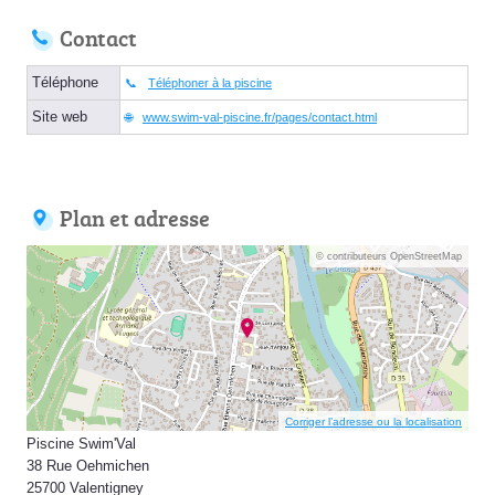
Contact
Téléphone
Téléphoner à la piscine
Site web
www.swim-val-piscine.fr/pages/contact.html
Plan et adresse
© contributeurs OpenStreetMap
Corriger l’adresse ou la localisation
Piscine Swim'Val
38 Rue Oehmichen
25700 Valentigney