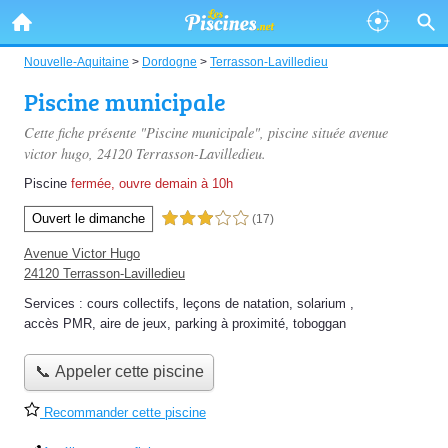
Nouvelle-Aquitaine
>
Dordogne
>
Terrasson-Lavilledieu
Piscine municipale
Cette fiche présente "Piscine municipale", piscine située
avenue
victor hugo
, 24120 Terrasson-Lavilledieu.
Piscine
fermée, ouvre demain à 10h
Ouvert le dimanche
3,0 étoiles sur 5
(17)
Avenue Victor Hugo
24120 Terrasson-Lavilledieu
Services :
cours collectifs
,
leçons de natation
,
solarium
,
accès PMR
,
aire de jeux
,
parking à proximité
,
toboggan
📞 Appeler cette piscine
Recommander cette piscine