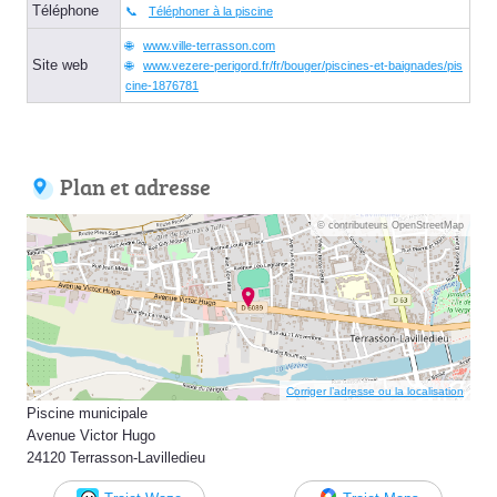
Téléphone
Téléphoner à la piscine
www.ville-terrasson.com
Site web
www.vezere-perigord.fr/fr/bouger/piscines-et-baignades/pis
cine-1876781
Plan et adresse
© contributeurs OpenStreetMap
Corriger l’adresse ou la localisation
Piscine municipale
Avenue Victor Hugo
24120 Terrasson-Lavilledieu