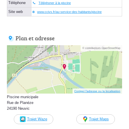
Téléphone
Téléphoner à la piscine
Site web
www.ccivs.fr/au-service-des-habitants/piscine
Plan et adresse
© contributeurs OpenStreetMap
Corriger l’adresse ou la localisation
Piscine municipale
Rue de Planèze
24190 Neuvic
Trajet Waze
Trajet Maps