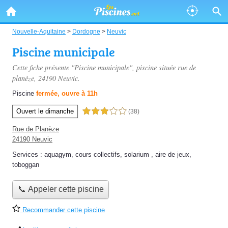
Nouvelle-Aquitaine
>
Dordogne
>
Neuvic
Piscine municipale
Cette fiche présente "Piscine municipale", piscine située
rue de
planèze
, 24190 Neuvic.
Piscine
fermée, ouvre à 11h
Ouvert le dimanche
3,0 étoiles sur 5
(38)
Rue de Planèze
24190 Neuvic
Services :
aquagym
,
cours collectifs
,
solarium
,
aire de jeux
,
toboggan
📞 Appeler cette piscine
Recommander cette piscine