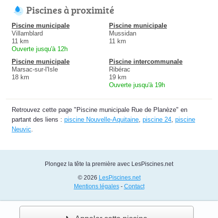
Piscines à proximité
Piscine municipale
Piscine municipale
Villamblard
Mussidan
11 km
11 km
Ouverte jusqu'à 12h
Piscine municipale
Piscine intercommunale
Marsac-sur-l'Isle
Ribérac
18 km
19 km
Ouverte jusqu'à 19h
Retrouvez cette page "Piscine municipale Rue de Planèze" en
partant des liens :
piscine Nouvelle-Aquitaine
,
piscine 24
,
piscine
Neuvic
.
Plongez la tête la première avec LesPiscines.net
© 2026
LesPiscines.net
Mentions légales
-
Contact