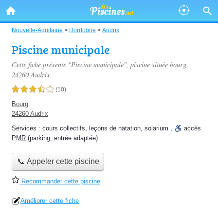
Nouvelle-Aquitaine
>
Dordogne
>
Audrix
Piscine municipale
Cette fiche présente "Piscine municipale", piscine située
bourg
,
24260 Audrix.
3,5 étoiles sur 5
(10)
Bourg
24260 Audrix
Services :
cours collectifs
,
leçons de natation
,
solarium
,
accès
PMR
(parking, entrée adaptée)
📞 Appeler cette piscine
Recommander cette piscine
Améliorer cette fiche