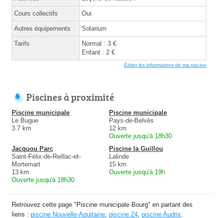
Cours collectifs
Oui
Autres équipements
Solarium
Tarifs
Normal : 3 €
Enfant : 2 €
Éditer les informations de ma piscine
Piscines à proximité
Piscine municipale
Piscine municipale
Le Bugue
Pays-de-Belvès
3.7 km
12 km
Ouverte jusqu'à 18h30
Jacquou Parc
Piscine la Guillou
Saint-Félix-de-Reillac-et-
Lalinde
Mortemart
15 km
13 km
Ouverte jusqu'à 19h
Ouverte jusqu'à 18h30
Retrouvez cette page "Piscine municipale Bourg" en partant des
liens :
piscine Nouvelle-Aquitaine
,
piscine 24
,
piscine Audrix
.