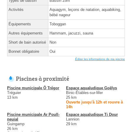
Types de bassin
Bassin 25m
Activités
Aquagym, leçons de natation, aquabiking,
bébé nageur
Équipements
Toboggan
Autres équipements
Hammam, jacuzzi, sauna
Short de bain autorisé
Non
Bonnet obligatoire
Oui
Éditer les informations de ma piscine
Piscines à proximité
Piscine municipale Ô Trégor
Espace aqualudique Goëlys
Tréguier
Binic-Étables-sur-Mer
13 km
25 km
Ouverte jusqu'à 12h et rouvre à
14h
Piscine municipale Ar Poull-
Espace aqualudique Ti Dour
neuial
Lannion
Guingamp
29 km
26 km