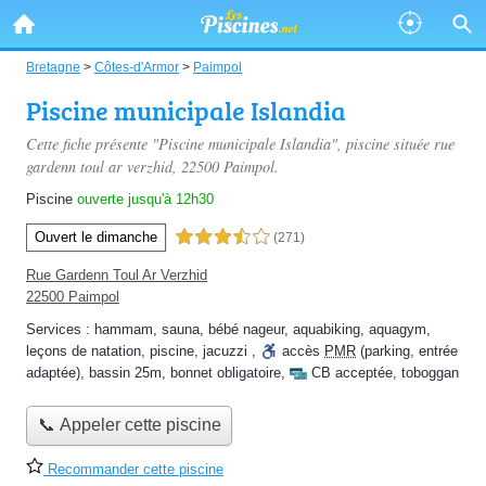
Bretagne
>
Côtes-d'Armor
>
Paimpol
Piscine municipale Islandia
Cette fiche présente "Piscine municipale Islandia", piscine située
rue
gardenn toul ar verzhid
, 22500 Paimpol.
Piscine
ouverte jusqu'à 12h30
Ouvert le dimanche
3,5 étoiles sur 5
(271)
Rue Gardenn Toul Ar Verzhid
22500 Paimpol
Services :
hammam
,
sauna
,
bébé nageur
,
aquabiking
,
aquagym
,
leçons de natation
,
piscine
,
jacuzzi
,
accès
PMR
(parking, entrée
adaptée)
,
bassin 25m
,
bonnet obligatoire
,
CB acceptée
,
toboggan
📞 Appeler cette piscine
Recommander cette piscine