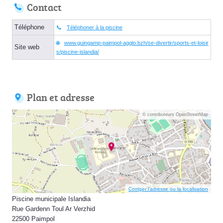
Contact
Téléphone
Téléphoner à la piscine
www.guingamp-paimpol-agglo.bzh/se-divertir/sports-et-loisir
Site web
s/piscine-islandia/
Plan et adresse
© contributeurs OpenStreetMap
Corriger l’adresse ou la localisation
Piscine municipale Islandia
Rue Gardenn Toul Ar Verzhid
22500 Paimpol