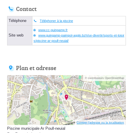
Contact
Téléphone
Téléphoner à la piscine
www.cc-guingamp.fr
Site web
www.guingamp-paimpol-agglo.bzh/se-divertir/sports-et-loisir
s/piscine-ar-poull-neuial/
Plan et adresse
© contributeurs OpenStreetMap
Corriger l’adresse ou la localisation
Piscine municipale Ar Poull-neuial