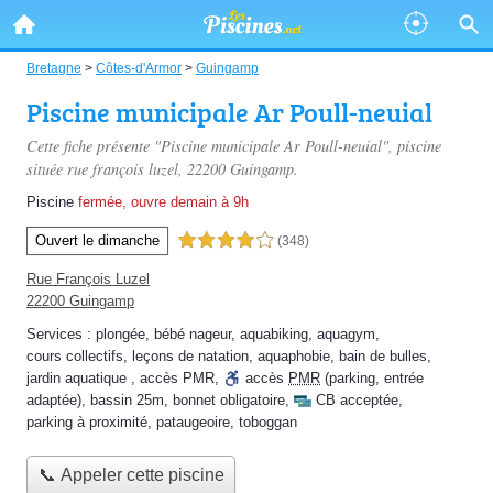
Bretagne
>
Côtes-d'Armor
>
Guingamp
Piscine municipale Ar Poull-neuial
Cette fiche présente "Piscine municipale Ar Poull-neuial", piscine
située
rue françois luzel
, 22200 Guingamp.
Piscine
fermée, ouvre demain à 9h
Ouvert le dimanche
4,0 étoiles sur 5
(348)
Rue François Luzel
22200 Guingamp
Services :
plongée
,
bébé nageur
,
aquabiking
,
aquagym
,
cours collectifs
,
leçons de natation
,
aquaphobie
,
bain de bulles
,
jardin aquatique
,
accès PMR
,
accès
PMR
(parking, entrée
adaptée)
,
bassin 25m
,
bonnet obligatoire
,
CB acceptée
,
parking à proximité
,
pataugeoire
,
toboggan
📞 Appeler cette piscine