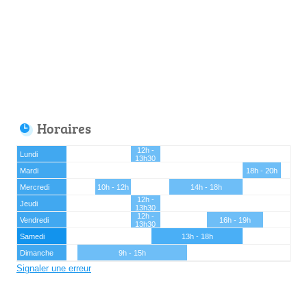
Horaires
12h -
Lundi
13h30
Mardi
18h - 20h
Mercredi
10h - 12h
14h - 18h
12h -
Jeudi
13h30
12h -
Vendredi
16h - 19h
13h30
Samedi
13h - 18h
Dimanche
9h - 15h
Signaler une erreur