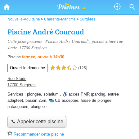
Nouvelle-Aquitaine
>
Charente-Maritime
>
Surgères
Piscine André Couraud
Cette fiche présente "Piscine André Couraud", piscine située
rue
stade
, 17700 Surgères.
Piscine
fermée, ouvre à 14h30
Ouvert le dimanche
3,5 étoiles sur 5
(125)
Rue Stade
17700 Surgères
Services :
plongée
,
solarium
,
accès
PMR
(parking, entrée
adaptée)
,
bassin 25m
,
CB acceptée
,
fosse de plongée
,
pataugeoire
,
plongeoir
📞 Appeler cette piscine
Recommander cette piscine