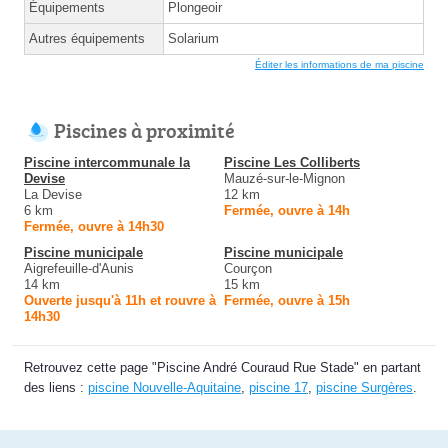
Équipements
Plongeoir
Autres équipements
Solarium
Éditer les informations de ma piscine
Piscines à proximité
Piscine intercommunale la
Piscine Les Colliberts
Devise
Mauzé-sur-le-Mignon
La Devise
12 km
6 km
Fermée, ouvre à 14h
Fermée, ouvre à 14h30
Piscine municipale
Piscine municipale
Aigrefeuille-d'Aunis
Courçon
14 km
15 km
Ouverte jusqu'à 11h et rouvre à
Fermée, ouvre à 15h
14h30
Retrouvez cette page "Piscine André Couraud Rue Stade" en partant
des liens :
piscine Nouvelle-Aquitaine
,
piscine 17
,
piscine Surgères
.