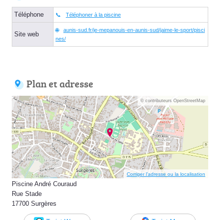
Téléphone
Téléphoner à la piscine
aunis-sud.fr/je-mepanouis-en-aunis-sud/jaime-le-sport/pisci
Site web
nes/
Plan et adresse
© contributeurs OpenStreetMap
Corriger l’adresse ou la localisation
Piscine André Couraud
Rue Stade
17700 Surgères