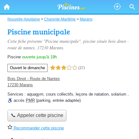
Nouvelle-Aquitaine
>
Charente-Maritime
>
Marans
Piscine municipale
Cette fiche présente "Piscine municipale", piscine située
bois dinot -
route de nantes
, 17230 Marans.
Piscine
ouverte jusqu'à 19h
Ouvert le dimanche
3,0 étoiles sur 5
(37)
Bois Dinot - Route de Nantes
17230 Marans
Services :
aquagym
,
cours collectifs
,
leçons de natation
,
solarium
,
accès
PMR
(parking, entrée adaptée)
📞 Appeler cette piscine
Recommander cette piscine