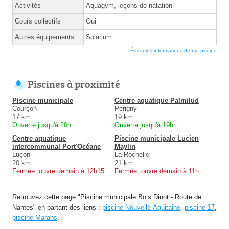
Activités
Aquagym, leçons de natation
Cours collectifs
Oui
Autres équipements
Solarium
Éditer les informations de ma piscine
Piscines à proximité
Piscine municipale
Centre aquatique Palmilud
Courçon
Périgny
17 km
19 km
Ouverte jusqu'à 20h
Ouverte jusqu'à 19h
Centre aquatique
Piscine municipale Lucien
intercommunal Port'Océane
Maylin
Luçon
La Rochelle
20 km
21 km
Fermée, ouvre demain à 12h15
Fermée, ouvre demain à 11h
Retrouvez cette page "Piscine municipale Bois Dinot - Route de
Nantes" en partant des liens :
piscine Nouvelle-Aquitaine
,
piscine 17
,
piscine Marans
.