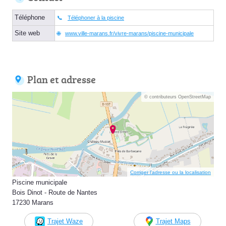
Téléphone
Téléphoner à la piscine
Site web
www.ville-marans.fr/vivre-marans/piscine-municipale
Plan et adresse
© contributeurs OpenStreetMap
Corriger l’adresse ou la localisation
Piscine municipale
Bois Dinot - Route de Nantes
17230 Marans
Trajet Waze
Trajet Maps