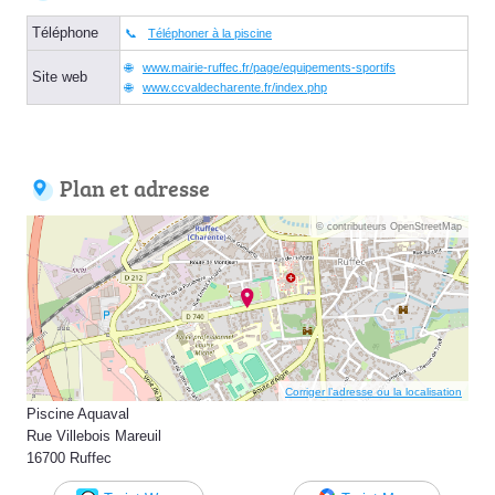
Téléphone
Téléphoner à la piscine
www.mairie-ruffec.fr/page/equipements-sportifs
Site web
www.ccvaldecharente.fr/index.php
Plan et adresse
© contributeurs OpenStreetMap
Corriger l’adresse ou la localisation
Piscine Aquaval
Rue Villebois Mareuil
16700 Ruffec