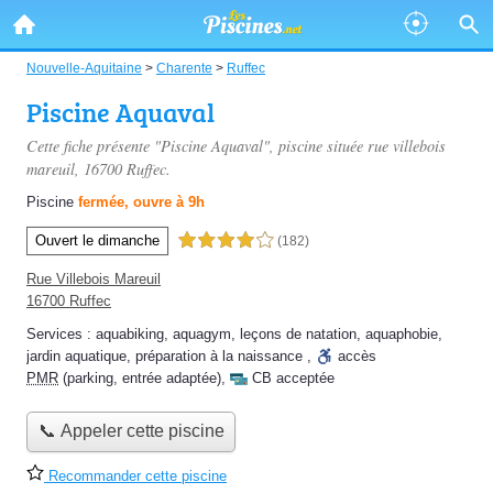
Nouvelle-Aquitaine
>
Charente
>
Ruffec
Piscine Aquaval
Cette fiche présente "Piscine Aquaval", piscine située
rue villebois
mareuil
, 16700 Ruffec.
Piscine
fermée, ouvre à 9h
Ouvert le dimanche
4,0 étoiles sur 5
(182)
Rue Villebois Mareuil
16700 Ruffec
Services :
aquabiking
,
aquagym
,
leçons de natation
,
aquaphobie
,
jardin aquatique
,
préparation à la naissance
,
accès
PMR
(parking, entrée adaptée)
,
CB acceptée
📞 Appeler cette piscine
Recommander cette piscine