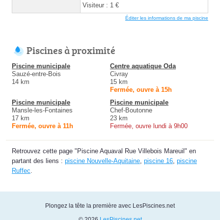
Visiteur : 1 €
Éditer les informations de ma piscine
Piscines à proximité
Piscine municipale
Centre aquatique Oda
Sauzé-entre-Bois
Civray
14 km
15 km
Fermée, ouvre à 15h
Piscine municipale
Piscine municipale
Mansle-les-Fontaines
Chef-Boutonne
17 km
23 km
Fermée, ouvre à 11h
Fermée, ouvre lundi à 9h00
Retrouvez cette page "Piscine Aquaval Rue Villebois Mareuil" en
partant des liens :
piscine Nouvelle-Aquitaine
,
piscine 16
,
piscine
Ruffec
.
Plongez la tête la première avec LesPiscines.net
© 2026
LesPiscines.net