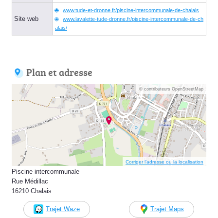
www.tude-et-dronne.fr/piscine-intercommunale-de-chalais
Site web
www.lavalette-tude-dronne.fr/piscine-intercommunale-de-ch
alais/
Plan et adresse
© contributeurs OpenStreetMap
Corriger l’adresse ou la localisation
Piscine intercommunale
Rue Médillac
16210 Chalais
Trajet Waze
Trajet Maps