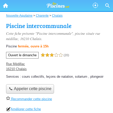
Nouvelle-Aquitaine
>
Charente
>
Chalais
Piscine intercommunale
Cette fiche présente "Piscine intercommunale", piscine située
rue
médillac
, 16210 Chalais.
Piscine
fermée, ouvre à 15h
Ouvert le dimanche
3,0 étoiles sur 5
(20)
Rue Médillac
16210 Chalais
Services :
cours collectifs
,
leçons de natation
,
solarium
,
plongeoir
📞 Appeler cette piscine
Recommander cette piscine
Améliorer cette fiche