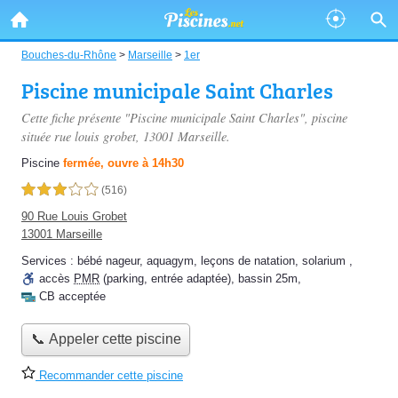
Bouches-du-Rhône
>
Marseille
>
1er
Piscine municipale Saint Charles
Cette fiche présente "Piscine municipale Saint Charles", piscine
située
rue louis grobet
, 13001 Marseille.
Piscine
fermée, ouvre à 14h30
3,0 étoiles sur 5
(516)
90 Rue Louis Grobet
13001 Marseille
Services :
bébé nageur
,
aquagym
,
leçons de natation
,
solarium
,
accès
PMR
(parking, entrée adaptée)
,
bassin 25m
,
CB acceptée
📞 Appeler cette piscine
Recommander cette piscine