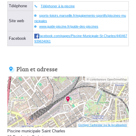
Téléphone
Téléphoner à la piscine
sports-loisirs.marseille.fr/equipements-sportifs/piscines-mu
Site web
nicipales
www.guide-piscine.fr/guide-des-piscines
facebook.com/pages/Piscine-Municipale-St-Charles/440467
Facebook
939634061
Plan et adresse
© contributeurs OpenStreetMap
Corriger l’adresse ou la localisation
Piscine municipale Saint Charles