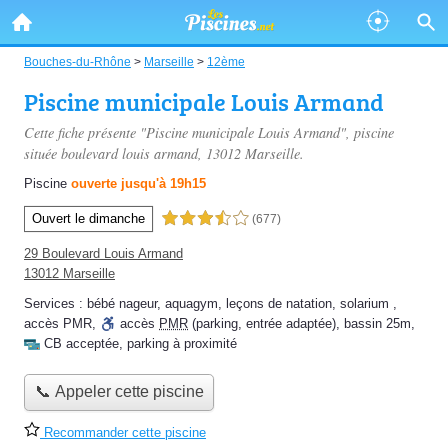
Bouches-du-Rhône
>
Marseille
>
12ème
Piscine municipale Louis Armand
Cette fiche présente "Piscine municipale Louis Armand", piscine
située
boulevard louis armand
, 13012 Marseille.
Piscine
ouverte jusqu'à 19h15
Ouvert le dimanche
3,5 étoiles sur 5
(677)
29 Boulevard Louis Armand
13012 Marseille
Services :
bébé nageur
,
aquagym
,
leçons de natation
,
solarium
,
accès PMR
,
accès
PMR
(parking, entrée adaptée)
,
bassin 25m
,
CB acceptée
,
parking à proximité
📞 Appeler cette piscine
Recommander cette piscine