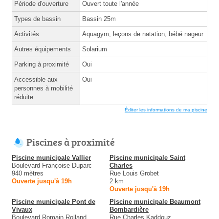
Période d'ouverture
Ouvert toute l'année
Types de bassin
Bassin 25m
Activités
Aquagym, leçons de natation, bébé nageur
Autres équipements
Solarium
Parking à proximité
Oui
Accessible aux
Oui
personnes à mobilité
réduite
Éditer les informations de ma piscine
Piscines à proximité
Piscine municipale Vallier
Piscine municipale Saint
Boulevard Françoise Duparc
Charles
940 mètres
Rue Louis Grobet
Ouverte jusqu'à 19h
2 km
Ouverte jusqu'à 19h
Piscine municipale Pont de
Piscine municipale Beaumont
Vivaux
Bombardière
Boulevard Romain Rolland
Rue Charles Kaddouz