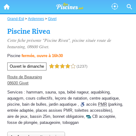
Grand-Est
>
Ardennes
>
Givet
Piscine Rivea
Cette fiche présente "Piscine Rivea", piscine située
route de
beauraing
, 08600 Givet.
Piscine
fermée, ouvre à 16h30
Ouvert le dimanche
4,0 étoiles sur 5
(1237)
Route de Beauraing
08600 Givet
Services :
hammam
,
sauna
,
spa
,
bébé nageur
,
aquabiking
,
aquagym
,
cours collectifs
,
leçons de natation
,
centre aquatique
,
piscine
,
bain de bulles
,
jardin aquatique
,
accès
PMR
(parking,
entrée adaptée, places assises PMR, toilettes accessibles)
,
aire de jeux
,
bassin 25m
,
bonnet obligatoire
,
CB acceptée
,
fosse de plongée
,
pataugeoire
,
toboggan