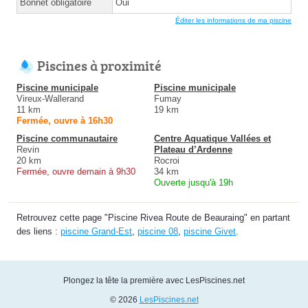
Bonnet obligatoire
Oui
Éditer les informations de ma piscine
Piscines à proximité
Piscine municipale
Piscine municipale
Vireux-Wallerand
Fumay
11 km
19 km
Fermée, ouvre à 16h30
Piscine communautaire
Centre Aquatique Vallées et
Revin
Plateau d’Ardenne
20 km
Rocroi
Fermée, ouvre demain à 9h30
34 km
Ouverte jusqu'à 19h
Retrouvez cette page "Piscine Rivea Route de Beauraing" en partant
des liens :
piscine Grand-Est
,
piscine 08
,
piscine Givet
.
Plongez la tête la première avec LesPiscines.net
© 2026
LesPiscines.net