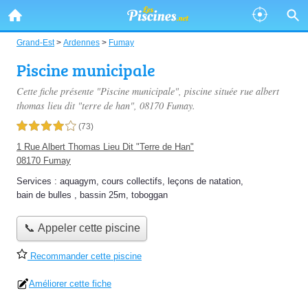
Grand-Est
>
Ardennes
>
Fumay
Piscine municipale
Cette fiche présente "Piscine municipale", piscine située
rue albert
thomas lieu dit "terre de han"
, 08170 Fumay.
4,0 étoiles sur 5
(73)
1 Rue Albert Thomas Lieu Dit "Terre de Han"
08170 Fumay
Services :
aquagym
,
cours collectifs
,
leçons de natation
,
bain de bulles
,
bassin 25m
,
toboggan
📞 Appeler cette piscine
Recommander cette piscine
Améliorer cette fiche