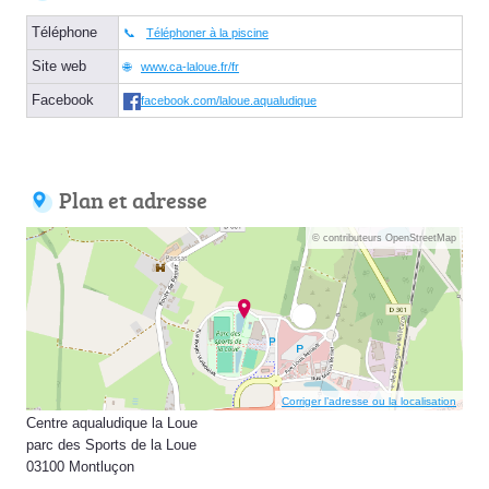
Téléphone
Téléphoner à la piscine
Site web
www.ca-laloue.fr/fr
Facebook
facebook.com/laloue.aqualudique
Plan et adresse
© contributeurs OpenStreetMap
Corriger l’adresse ou la localisation
Centre aqualudique la Loue
parc des Sports de la Loue
03100 Montluçon