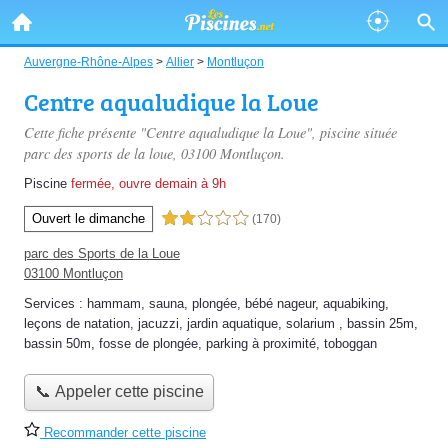
Auvergne-Rhône-Alpes
>
Allier
>
Montluçon
Centre aqualudique la Loue
Cette fiche présente "Centre aqualudique la Loue", piscine située
parc des sports de la loue
, 03100 Montluçon.
Piscine
fermée, ouvre demain à 9h
Ouvert le dimanche
2,0 étoiles sur 5
(170)
parc des Sports de la Loue
03100 Montluçon
Services :
hammam
,
sauna
,
plongée
,
bébé nageur
,
aquabiking
,
leçons de natation
,
jacuzzi
,
jardin aquatique
,
solarium
,
bassin 25m
,
bassin 50m
,
fosse de plongée
,
parking à proximité
,
toboggan
📞 Appeler cette piscine
Recommander cette piscine