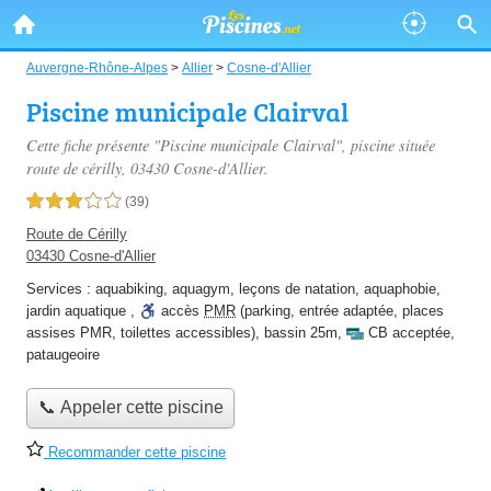
Auvergne-Rhône-Alpes
>
Allier
>
Cosne-d'Allier
Piscine municipale Clairval
Cette fiche présente "Piscine municipale Clairval", piscine située
route de cérilly
, 03430 Cosne-d'Allier.
3,0 étoiles sur 5
(39)
Route de Cérilly
03430 Cosne-d'Allier
Services :
aquabiking
,
aquagym
,
leçons de natation
,
aquaphobie
,
jardin aquatique
,
accès
PMR
(parking, entrée adaptée, places
assises PMR, toilettes accessibles)
,
bassin 25m
,
CB acceptée
,
pataugeoire
📞 Appeler cette piscine
Recommander cette piscine