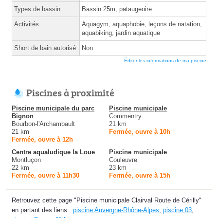
Types de bassin
Bassin 25m, pataugeoire
Activités
Aquagym, aquaphobie, leçons de natation,
aquabiking, jardin aquatique
Short de bain autorisé
Non
Éditer les informations de ma piscine
Piscines à proximité
Piscine municipale du parc
Piscine municipale
Bignon
Commentry
Bourbon-l'Archambault
21 km
21 km
Fermée, ouvre à 10h
Fermée, ouvre à 12h
Centre aqualudique la Loue
Piscine municipale
Montluçon
Couleuvre
22 km
23 km
Fermée, ouvre à 11h30
Fermée, ouvre à 15h
Retrouvez cette page "Piscine municipale Clairval Route de Cérilly"
en partant des liens :
piscine Auvergne-Rhône-Alpes
,
piscine 03
,