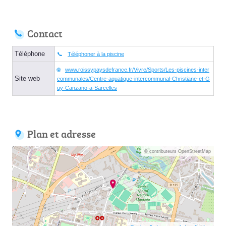
Contact
Téléphone
Téléphoner à la piscine
www.roissypaysdefrance.fr/Vivre/Sports/Les-piscines-inter
Site web
communales/Centre-aquatique-intercommunal-Christiane-et-G
uy-Canzano-a-Sarcelles
Plan et adresse
© contributeurs OpenStreetMap