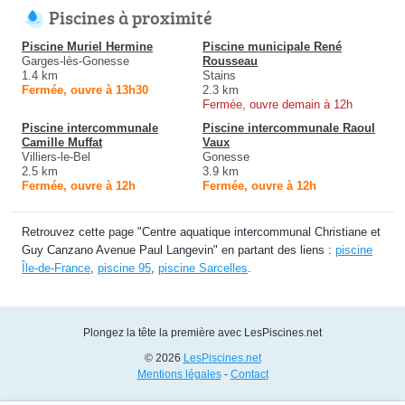
Piscines à proximité
Piscine Muriel Hermine
Piscine municipale René
Garges-lès-Gonesse
Rousseau
1.4 km
Stains
Fermée, ouvre à 13h30
2.3 km
Fermée, ouvre demain à 12h
Piscine intercommunale
Piscine intercommunale Raoul
Camille Muffat
Vaux
Villiers-le-Bel
Gonesse
2.5 km
3.9 km
Fermée, ouvre à 12h
Fermée, ouvre à 12h
Retrouvez cette page "Centre aquatique intercommunal Christiane et
Guy Canzano Avenue Paul Langevin" en partant des liens :
piscine
Île-de-France
,
piscine 95
,
piscine Sarcelles
.
Plongez la tête la première avec LesPiscines.net
© 2026
LesPiscines.net
Mentions légales
-
Contact