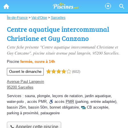
Île-de-France
>
Val-d'Oise
>
Sarcelles
Centre aquatique intercommunal
Christiane et Guy Canzano
Cette fiche présente "Centre aquatique intercommunal Christiane et
Guy Canzano", piscine située
avenue paul langevin
, 95200 Sarcelles.
Piscine
fermée, ouvre à 14h
Ouvert le dimanche
4,0 étoiles sur 5
(602)
Avenue Paul Langevin
95200 Sarcelles
Services :
sauna
,
plongée
,
leçons de natation
,
jardin aquatique
,
water-polo
,
accès PMR
,
accès
PMR
(parking, entrée adaptée)
,
bassin 25m
,
bassin 50m
,
bonnet obligatoire
,
CB acceptée
,
parking à proximité
,
pataugeoire
📞 Appeler cette piscine