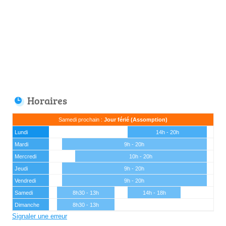
Horaires
Samedi prochain :
Jour férié (Assomption)
Lundi
14h - 20h
Mardi
9h - 20h
Mercredi
10h - 20h
Jeudi
9h - 20h
Vendredi
9h - 20h
Samedi
8h30 - 13h
14h - 18h
Dimanche
8h30 - 13h
Signaler une erreur